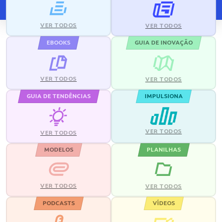
VER TODOS
VER TODOS
EBOOKS
GUIA DE INOVAÇÃO
VER TODOS
VER TODOS
GUIA DE TENDÊNCIAS
IMPULSIONA
VER TODOS
VER TODOS
MODELOS
PLANILHAS
VER TODOS
VER TODOS
PODCASTS
VÍDEOS