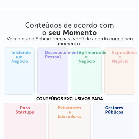
Conteúdos de acordo com
o
seu Momento
Veja o que o Sebrae tem para você de acordo com o seu
momento:
Iniciando
Desenvolvimento
Aprimorando
Expandindo
um
Pessoal
o
o
Negócio
Negócio
Negócio
CONTEÚDOS EXCLUSIVOS PARA
Para
Estudantes
Gestores
Startups
e
Públicos
Educadores