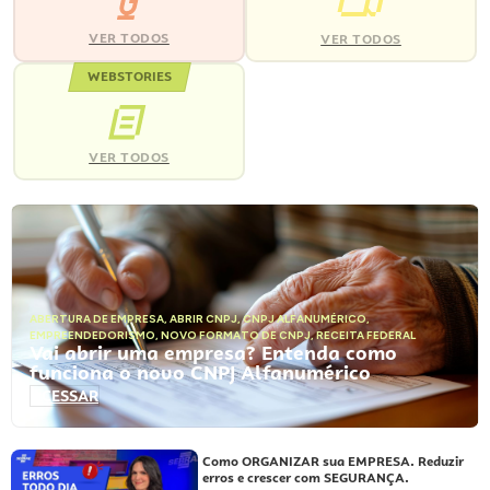
VER TODOS
VER TODOS
WEBSTORIES
VER TODOS
ABERTURA DE EMPRESA
,
ABRIR CNPJ
,
CNPJ ALFANUMÉRICO
,
EMPREENDEDORISMO
,
NOVO FORMATO DE CNPJ
,
RECEITA FEDERAL
Vai abrir uma empresa? Entenda como
funciona o novo CNPJ Alfanumérico
ACESSAR
Como ORGANIZAR sua EMPRESA. Reduzir
erros e crescer com SEGURANÇA.