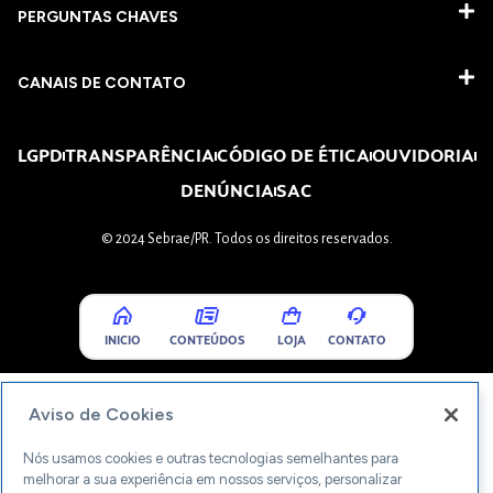
PERGUNTAS CHAVES​
CANAIS DE CONTATO
LGPD
TRANSPARÊNCIA
CÓDIGO DE ÉTICA
OUVIDORIA
DENÚNCIA
SAC
© 2024 Sebrae/PR. Todos os direitos reservados.
INICIO
CONTEÚDOS
LOJA
CONTATO
Aviso de Cookies
Nós usamos cookies e outras tecnologias semelhantes para
melhorar a sua experiência em nossos serviços, personalizar