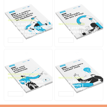
GESTÃO FINANCEIRA
Faça a análise
GESTÃO FINANCEIRA
financeira e atinja o
Faça a precificação do
ponto de equilíbrio |
seu serviço | Prompts
Prompts ChatGPT
ChatGPT
ACESSAR
ACESSAR
NEGÓCIOS
,
PROCESSOS
EMPRESARIAIS
NEGÓCIOS
,
VENDAS
Faça uma proposta
Faça ações para
comercial | Prompts
vender mais |
ChatGPT
Prompts ChatGPT
ACESSAR
ACESSAR