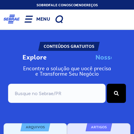
SOBRE
FALE CONOSCO
ENDEREÇOS
MENU
CONTEÚDOS GRATUITOS
Explore
N
o
s
s
o
s
I
n
Encontre a solução que você precisa
e Transforme Seu Negócio
ARQUIVOS
ARTIGOS