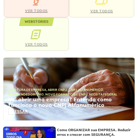
VER TODOS
VER TODOS
WEBSTORIES
VER TODOS
ABERTURA DE EMPRESA
,
ABRIR CNPJ
,
CNPJ ALFANUMÉRICO
,
EMPREENDEDORISMO
,
NOVO FORMATO DE CNPJ
,
RECEITA FEDERAL
Vai abrir uma empresa? Entenda como
funciona o novo CNPJ Alfanumérico
ACESSAR
Como ORGANIZAR sua EMPRESA. Reduzir
erros e crescer com SEGURANÇA.