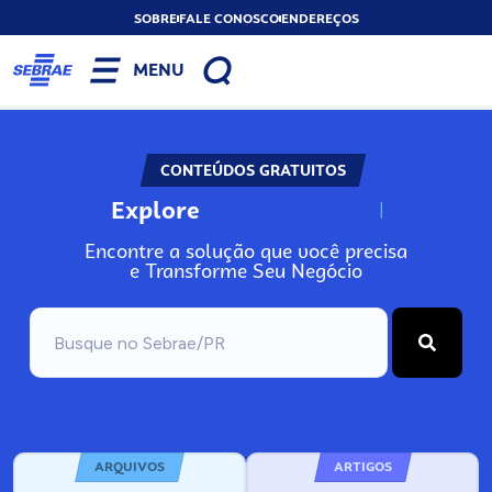
SOBRE
FALE CONOSCO
ENDEREÇOS
MENU
CONTEÚDOS GRATUITOS
Explore
N
o
s
s
o
s
A
Encontre a solução que você precisa
e Transforme Seu Negócio
ARQUIVOS
ARTIGOS