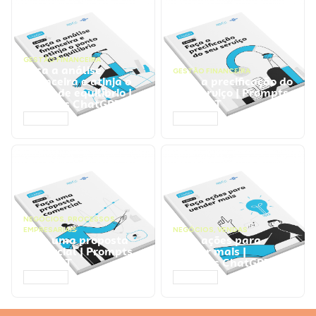
GESTÃO FINANCEIRA
Faça a análise
GESTÃO FINANCEIRA
financeira e atinja o
Faça a precificação do
ponto de equilíbrio |
seu serviço | Prompts
Prompts ChatGPT
ChatGPT
ACESSAR
ACESSAR
NEGÓCIOS
,
PROCESSOS
EMPRESARIAIS
NEGÓCIOS
,
VENDAS
Faça uma proposta
Faça ações para
comercial | Prompts
vender mais |
ChatGPT
Prompts ChatGPT
ACESSAR
ACESSAR