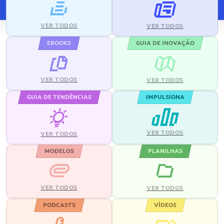
VER TODOS
VER TODOS
EBOOKS
GUIA DE INOVAÇÃO
VER TODOS
VER TODOS
GUIA DE TENDÊNCIAS
IMPULSIONA
VER TODOS
VER TODOS
MODELOS
PLANILHAS
VER TODOS
VER TODOS
PODCASTS
VÍDEOS