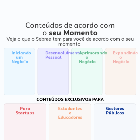
Conteúdos de acordo com
o
seu Momento
Veja o que o Sebrae tem para você de acordo com o seu
momento:
Iniciando
Desenvolvimento
Aprimorando
Expandindo
um
Pessoal
o
o
Negócio
Negócio
Negócio
CONTEÚDOS EXCLUSIVOS PARA
Para
Estudantes
Gestores
Startups
e
Públicos
Educadores