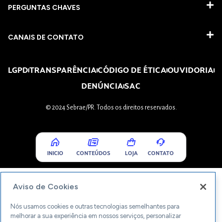
PERGUNTAS CHAVES​
CANAIS DE CONTATO
LGPD
TRANSPARÊNCIA
CÓDIGO DE ÉTICA
OUVIDORIA
DENÚNCIA
SAC
© 2024 Sebrae/PR. Todos os direitos reservados.
INICIO
CONTEÚDOS
LOJA
CONTATO
Aviso de Cookies
Nós usamos cookies e outras tecnologias semelhantes para
melhorar a sua experiência em nossos serviços, personalizar