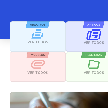
ARQUIVOS
ARTIGOS
VER TODOS
VER TODOS
MODELOS
PLANILHAS
VER TODOS
VER TODOS