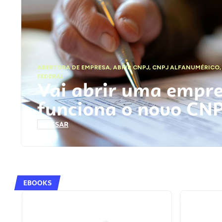
ABERTURA DE EMPRESA
,
ABRIR CNPJ
,
CNPJ ALFANUMÉRICO
FEDERAL
Vai abrir uma empr
funciona o novo CN
ACESSAR
EBOOKS