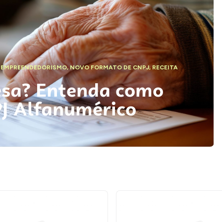
,
EMPREENDEDORISMO
,
NOVO FORMATO DE CNPJ
,
RECEITA
esa? Entenda como
PJ Alfanumérico