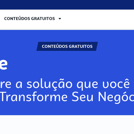
CONTEÚDOS GRATUITOS
CONTEÚDOS GRATUITOS
lore
re a solução que você 
 Transforme Seu Negóc