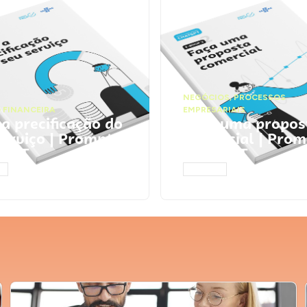
NEGÓCIOS
,
PROCESSOS
 FINANCEIRA
EMPRESARIAIS
 a precificação do
Faça uma propos
serviço | Prompts
comercial | Prom
tGPT
ChatGPT
AR
ACESSAR