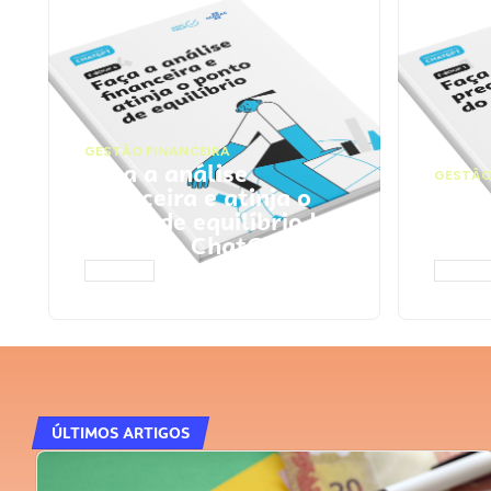
GESTÃO FINANCEIRA
Faça a análise
GESTÃO
financeira e atinja o
Faça
ponto de equilíbrio |
seu 
Prompts ChatGPT
Cha
ACESSAR
ACESS
ÚLTIMOS ARTIGOS