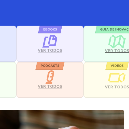
EBOOKS
GUIA DE INOVA
VER TODOS
VER TODO
PODCASTS
VÍDEOS
VER TODOS
VER TODO