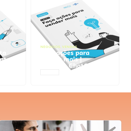
NEGÓCIOS
,
VENDAS
ta
Faça ações para
pts
vender mais |
Prompts ChatGPT
ACESSAR