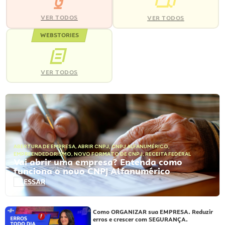
VER TODOS
VER TODOS
WEBSTORIES
VER TODOS
ABERTURA DE EMPRESA
,
ABRIR CNPJ
,
CNPJ ALFANUMÉRICO
,
EMPREENDEDORISMO
,
NOVO FORMATO DE CNPJ
,
RECEITA FEDERAL
Vai abrir uma empresa? Entenda como
funciona o novo CNPJ Alfanumérico
ACESSAR
Como ORGANIZAR sua EMPRESA. Reduzir
erros e crescer com SEGURANÇA.