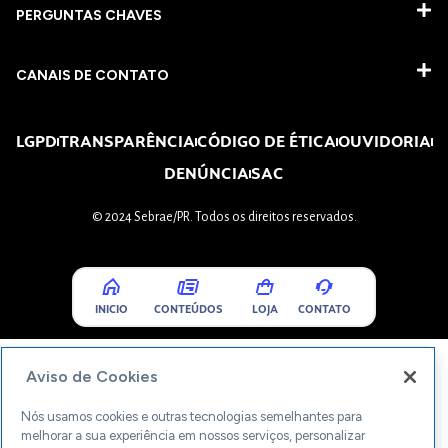
PERGUNTAS CHAVES​
CANAIS DE CONTATO
LGPD
TRANSPARÊNCIA
CÓDIGO DE ÉTICA
OUVIDORIA
DENÚNCIA
SAC
© 2024 Sebrae/PR. Todos os direitos reservados.
INICIO
CONTEÚDOS
LOJA
CONTATO
Aviso de Cookies
Nós usamos cookies e outras tecnologias semelhantes para
melhorar a sua experiência em nossos serviços, personalizar