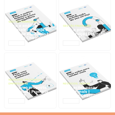
GESTÃO FINANCEIRA
Faça a análise
GESTÃO FINANCEIRA
financeira e atinja o
Faça a precificação do
ponto de equilíbrio |
seu serviço | Prompts
Prompts ChatGPT
ChatGPT
ACESSAR
ACESSAR
NEGÓCIOS
,
PROCESSOS
EMPRESARIAIS
NEGÓCIOS
,
VENDAS
Faça uma proposta
Faça ações para
comercial | Prompts
vender mais |
ChatGPT
Prompts ChatGPT
ACESSAR
ACESSAR