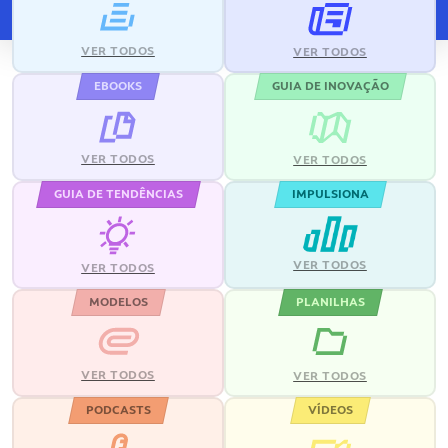
VER TODOS
VER TODOS
EBOOKS
GUIA DE INOVAÇÃO
VER TODOS
VER TODOS
GUIA DE TENDÊNCIAS
IMPULSIONA
VER TODOS
VER TODOS
MODELOS
PLANILHAS
VER TODOS
VER TODOS
PODCASTS
VÍDEOS