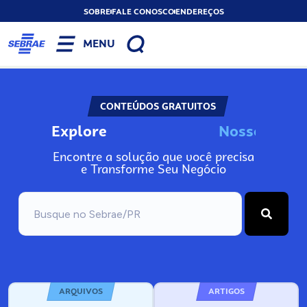
SOBRE
FALE CONOSCO
ENDEREÇOS
MENU
CONTEÚDOS GRATUITOS
Explore
N
o
s
s
o
s
I
n
f
o
Encontre a solução que você precisa
e Transforme Seu Negócio
ARQUIVOS
ARTIGOS