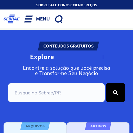
SOBRE
FALE CONOSCO
ENDEREÇOS
MENU
CONTEÚDOS GRATUITOS
Explore
N
o
s
s
o
s
A
Encontre a solução que você precisa
e Transforme Seu Negócio
ARQUIVOS
ARTIGOS