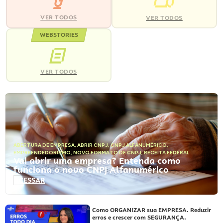
VER TODOS
VER TODOS
WEBSTORIES
VER TODOS
ABERTURA DE EMPRESA
,
ABRIR CNPJ
,
CNPJ ALFANUMÉRICO
,
EMPREENDEDORISMO
,
NOVO FORMATO DE CNPJ
,
RECEITA FEDERAL
Vai abrir uma empresa? Entenda como
funciona o novo CNPJ Alfanumérico
ACESSAR
Como ORGANIZAR sua EMPRESA. Reduzir
erros e crescer com SEGURANÇA.