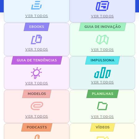
VER TODOS
VER TODOS
EBOOKS
GUIA DE INOVAÇÃO
VER TODOS
VER TODOS
GUIA DE TENDÊNCIAS
IMPULSIONA
VER TODOS
VER TODOS
MODELOS
PLANILHAS
VER TODOS
VER TODOS
PODCASTS
VÍDEOS