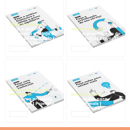
GESTÃO FINANCEIRA
Faça a análise
GESTÃO FINANCEIRA
financeira e atinja o
Faça a precificação do
ponto de equilíbrio |
seu serviço | Prompts
Prompts ChatGPT
ChatGPT
ACESSAR
ACESSAR
NEGÓCIOS
,
PROCESSOS
EMPRESARIAIS
NEGÓCIOS
,
VENDAS
Faça uma proposta
Faça ações para
comercial | Prompts
vender mais |
ChatGPT
Prompts ChatGPT
ACESSAR
ACESSAR