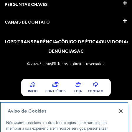
PERGUNTAS CHAVES​
CANAIS DE CONTATO
LGPD
TRANSPARÊNCIA
CÓDIGO DE ÉTICA
OUVIDORIA
DENÚNCIA
SAC
© 2024 Sebrae/PR. Todos os direitos reservados.
INICIO
CONTEÚDOS
LOJA
CONTATO
Aviso de Cookies
Nós usamos cookies e outras tecnologias semelhantes para
melhorar a sua experiência em nossos serviços, personalizar