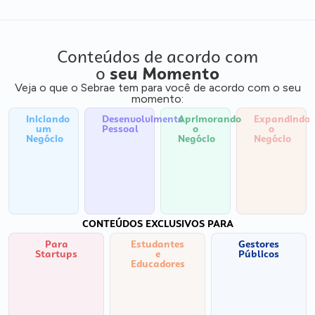
Conteúdos de acordo com
o
seu Momento
Veja o que o Sebrae tem para você de acordo com o seu
momento:
Iniciando
Desenvolvimento
Aprimorando
Expandindo
um
Pessoal
o
o
Negócio
Negócio
Negócio
CONTEÚDOS EXCLUSIVOS PARA
Para
Estudantes
Gestores
Startups
e
Públicos
Educadores