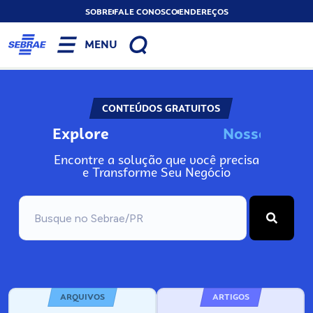
SOBRE
FALE CONOSCO
ENDEREÇOS
MENU
CONTEÚDOS GRATUITOS
Explore
N
o
s
s
o
s
I
n
f
o
Encontre a solução que você precisa
e Transforme Seu Negócio
ARQUIVOS
ARTIGOS