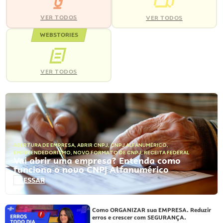
VER TODOS
VER TODOS
WEBSTORIES
VER TODOS
ABERTURA DE EMPRESA
,
ABRIR CNPJ
,
CNPJ ALFANUMÉRICO
,
EMPREENDEDORISMO
,
NOVO FORMATO DE CNPJ
,
RECEITA FEDERAL
Vai abrir uma empresa? Entenda como
funciona o novo CNPJ Alfanumérico
ACESSAR
Como ORGANIZAR sua EMPRESA. Reduzir
erros e crescer com SEGURANÇA.