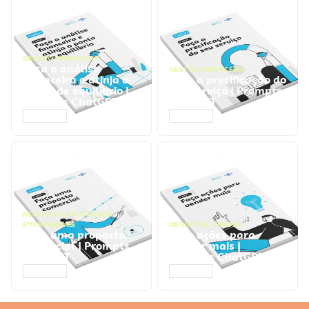
GESTÃO FINANCEIRA
Faça a análise
GESTÃO FINANCEIRA
financeira e atinja o
Faça a precificação do
ponto de equilíbrio |
seu serviço | Prompts
Prompts ChatGPT
ChatGPT
ACESSAR
ACESSAR
NEGÓCIOS
,
PROCESSOS
EMPRESARIAIS
NEGÓCIOS
,
VENDAS
Faça uma proposta
Faça ações para
comercial | Prompts
vender mais |
ChatGPT
Prompts ChatGPT
ACESSAR
ACESSAR