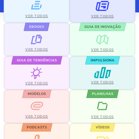
VER TODOS
VER TODOS
EBOOKS
GUIA DE INOVAÇÃO
VER TODOS
VER TODOS
GUIA DE TENDÊNCIAS
IMPULSIONA
VER TODOS
VER TODOS
MODELOS
PLANILHAS
VER TODOS
VER TODOS
PODCASTS
VÍDEOS