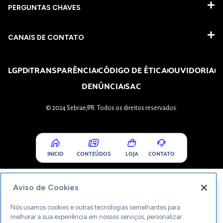
PERGUNTAS CHAVES​
CANAIS DE CONTATO
LGPD
TRANSPARÊNCIA
CÓDIGO DE ÉTICA
OUVIDORIA
DENÚNCIA
SAC
© 2024 Sebrae/PR. Todos os direitos reservados.
INICIO
CONTEÚDOS
LOJA
CONTATO
Aviso de Cookies
Nós usamos cookies e outras tecnologias semelhantes para
melhorar a sua experiência em nossos serviços, personalizar