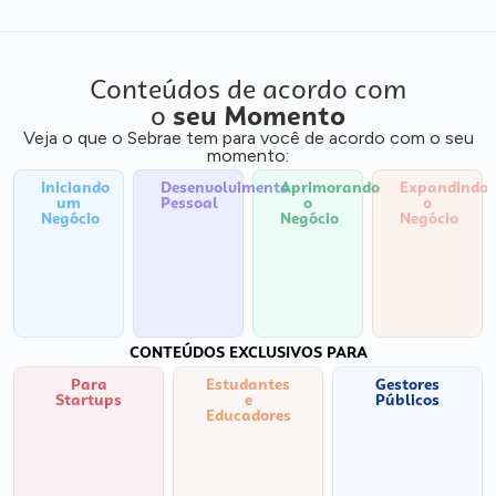
Conteúdos de acordo com
o
seu Momento
Veja o que o Sebrae tem para você de acordo com o seu
momento:
Iniciando
Desenvolvimento
Aprimorando
Expandindo
um
Pessoal
o
o
Negócio
Negócio
Negócio
CONTEÚDOS EXCLUSIVOS PARA
Para
Estudantes
Gestores
Startups
e
Públicos
Educadores