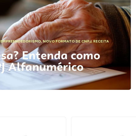
,
EMPREENDEDORISMO
,
NOVO FORMATO DE CNPJ
,
RECEITA
esa? Entenda como
PJ Alfanumérico