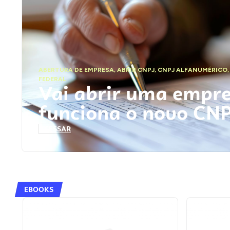
ABERTURA DE EMPRESA
,
ABRIR CNPJ
,
CNPJ ALFANUMÉRICO
FEDERAL
Vai abrir uma empr
funciona o novo CN
ACESSAR
EBOOKS