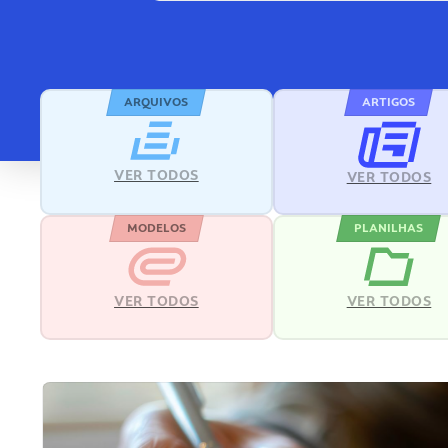
ARQUIVOS
ARTIGOS
VER TODOS
VER TODOS
MODELOS
PLANILHAS
VER TODOS
VER TODOS