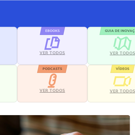
EBOOKS
GUIA DE INOVA
VER TODOS
VER TODO
PODCASTS
VÍDEOS
VER TODOS
VER TODO