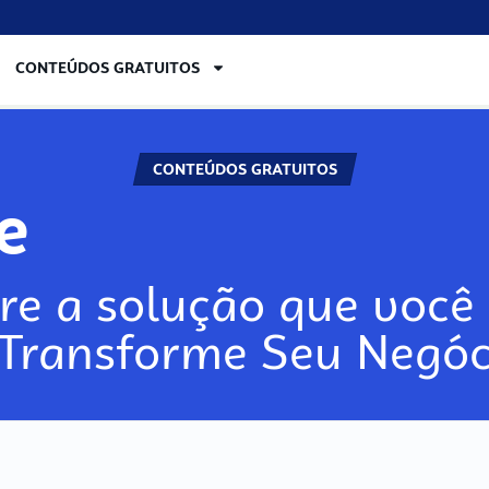
CONTEÚDOS GRATUITOS
CONTEÚDOS GRATUITOS
lore
re a solução que você 
 Transforme Seu Negóc