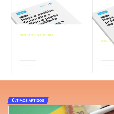
GESTÃO FINANCEIRA
Faça a análise
GESTÃO
financeira e atinja o
Faça
ponto de equilíbrio |
seu 
Prompts ChatGPT
Cha
ACESSAR
ACESS
ÚLTIMOS ARTIGOS