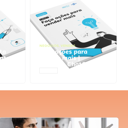
NEGÓCIOS
,
VENDAS
ta
Faça ações para
pts
vender mais |
Prompts ChatGPT
ACESSAR