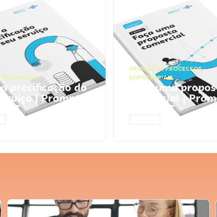
NEGÓCIOS
,
PROCESSOS
 FINANCEIRA
EMPRESARIAIS
 a precificação do
Faça uma propos
serviço | Prompts
comercial | Prom
tGPT
ChatGPT
AR
ACESSAR