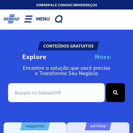
SOBRE
FALE CONOSCO
ENDEREÇOS
MENU
CONTEÚDOS GRATUITOS
Explore
N
o
s
s
o
s
I
n
f
o
Encontre a solução que você precisa
e Transforme Seu Negócio
ARQUIVOS
ARTIGOS