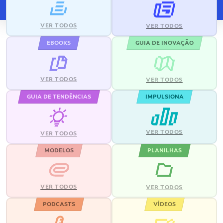
VER TODOS
VER TODOS
EBOOKS
GUIA DE INOVAÇÃO
VER TODOS
VER TODOS
GUIA DE TENDÊNCIAS
IMPULSIONA
VER TODOS
VER TODOS
MODELOS
PLANILHAS
VER TODOS
VER TODOS
PODCASTS
VÍDEOS