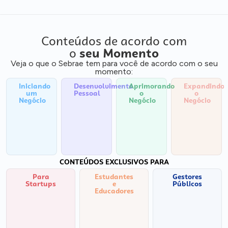
Conteúdos de acordo com
o
seu Momento
Veja o que o Sebrae tem para você de acordo com o seu
momento:
Iniciando
Desenvolvimento
Aprimorando
Expandindo
um
Pessoal
o
o
Negócio
Negócio
Negócio
CONTEÚDOS EXCLUSIVOS PARA
Para
Estudantes
Gestores
Startups
e
Públicos
Educadores