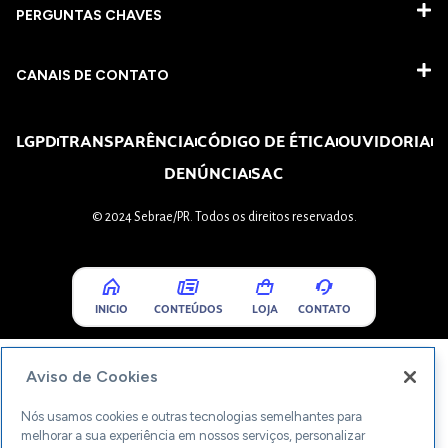
PERGUNTAS CHAVES​
CANAIS DE CONTATO
LGPD
TRANSPARÊNCIA
CÓDIGO DE ÉTICA
OUVIDORIA
DENÚNCIA
SAC
© 2024 Sebrae/PR. Todos os direitos reservados.
INICIO
CONTEÚDOS
LOJA
CONTATO
Aviso de Cookies
Nós usamos cookies e outras tecnologias semelhantes para
melhorar a sua experiência em nossos serviços, personalizar