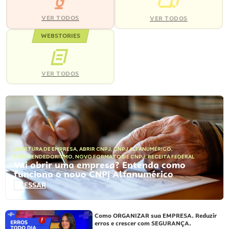
VER TODOS
VER TODOS
WEBSTORIES
VER TODOS
ABERTURA DE EMPRESA
,
ABRIR CNPJ
,
CNPJ ALFANUMÉRICO
,
EMPREENDEDORISMO
,
NOVO FORMATO DE CNPJ
,
RECEITA FEDERAL
Vai abrir uma empresa? Entenda como
funciona o novo CNPJ Alfanumérico
ACESSAR
Como ORGANIZAR sua EMPRESA. Reduzir
erros e crescer com SEGURANÇA.