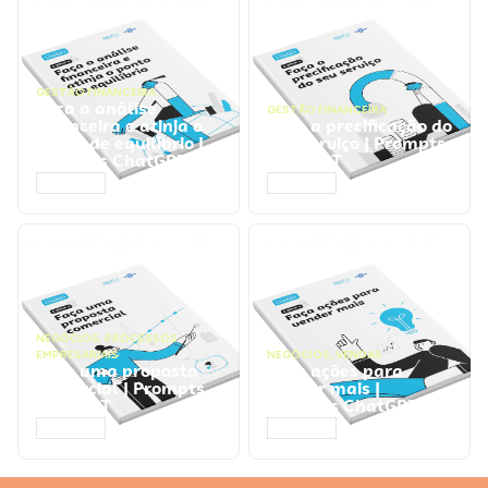
GESTÃO FINANCEIRA
Faça a análise
GESTÃO FINANCEIRA
financeira e atinja o
Faça a precificação do
ponto de equilíbrio |
seu serviço | Prompts
Prompts ChatGPT
ChatGPT
ACESSAR
ACESSAR
NEGÓCIOS
,
PROCESSOS
EMPRESARIAIS
NEGÓCIOS
,
VENDAS
Faça uma proposta
Faça ações para
comercial | Prompts
vender mais |
ChatGPT
Prompts ChatGPT
ACESSAR
ACESSAR