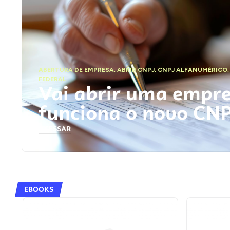
ABERTURA DE EMPRESA
,
ABRIR CNPJ
,
CNPJ ALFANUMÉRICO
FEDERAL
Vai abrir uma empr
funciona o novo CN
ACESSAR
EBOOKS