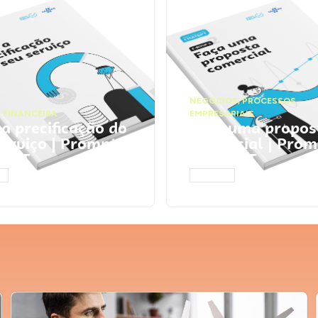
NEGÓCIOS
,
PROCESSOS
 FINANCEIRA
EMPRESARIAIS
 a precificação do
Faça uma propos
serviço | Prompts
comercial | Prom
tGPT
ChatGPT
AR
ACESSAR