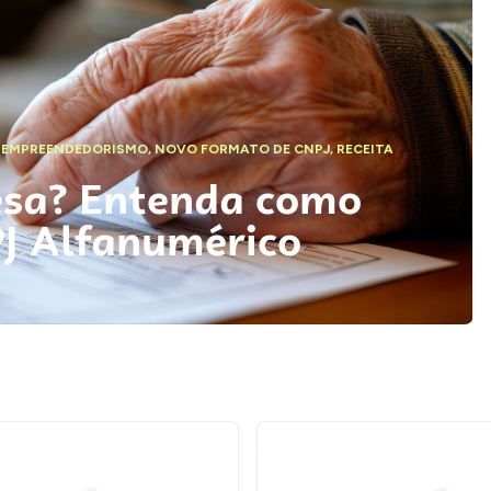
,
EMPREENDEDORISMO
,
NOVO FORMATO DE CNPJ
,
RECEITA
esa? Entenda como
PJ Alfanumérico