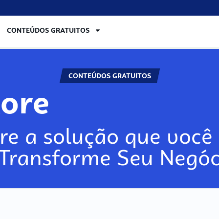
CONTEÚDOS GRATUITOS
CONTEÚDOS GRATUITOS
lore
re a solução que você 
 Transforme Seu Negóc