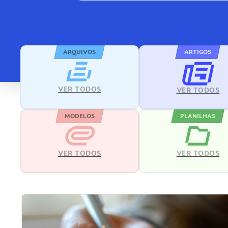
ARQUIVOS
ARTIGOS
VER TODOS
VER TODOS
MODELOS
PLANILHAS
VER TODOS
VER TODOS