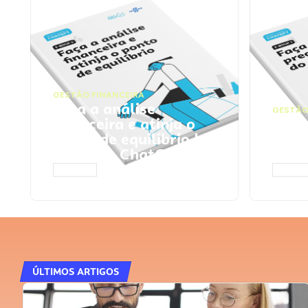
GESTÃO FINANCEIRA
Faça a análise
GESTÃO
financeira e atinja o
Faça
ponto de equilíbrio |
seu 
Prompts ChatGPT
Cha
ACESSAR
ACESS
ÚLTIMOS ARTIGOS