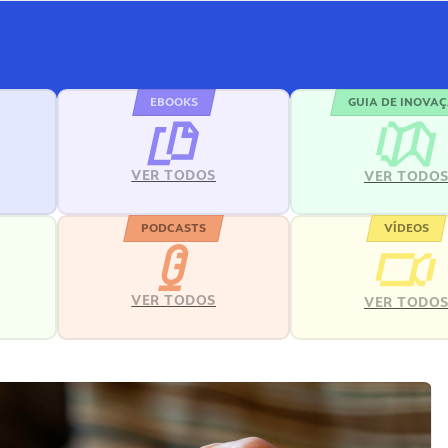
EBOOKS
GUIA DE INOVA
VER TODOS
VER TODO
PODCASTS
VÍDEOS
VER TODOS
VER TODO