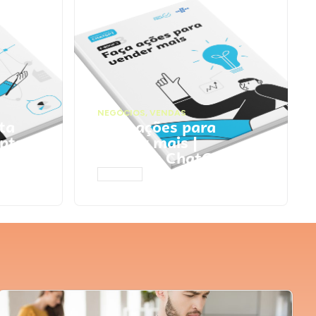
NEGÓCIOS
,
VENDAS
ta
Faça ações para
pts
vender mais |
Prompts ChatGPT
ACESSAR