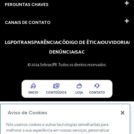
PERGUNTAS CHAVES​
CANAIS DE CONTATO
LGPD
TRANSPARÊNCIA
CÓDIGO DE ÉTICA
OUVIDORIA
DENÚNCIA
SAC
© 2024 Sebrae/PR. Todos os direitos reservados.
INICIO
CONTEÚDOS
LOJA
CONTATO
Aviso de Cookies
Nós usamos cookies e outras tecnologias semelhantes para
melhorar a sua experiência em nossos serviços, personalizar