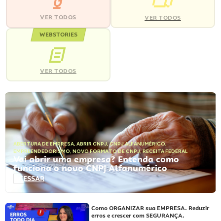
VER TODOS
VER TODOS
WEBSTORIES
VER TODOS
ABERTURA DE EMPRESA
,
ABRIR CNPJ
,
CNPJ ALFANUMÉRICO
,
EMPREENDEDORISMO
,
NOVO FORMATO DE CNPJ
,
RECEITA FEDERAL
Vai abrir uma empresa? Entenda como
funciona o novo CNPJ Alfanumérico
ACESSAR
Como ORGANIZAR sua EMPRESA. Reduzir
erros e crescer com SEGURANÇA.