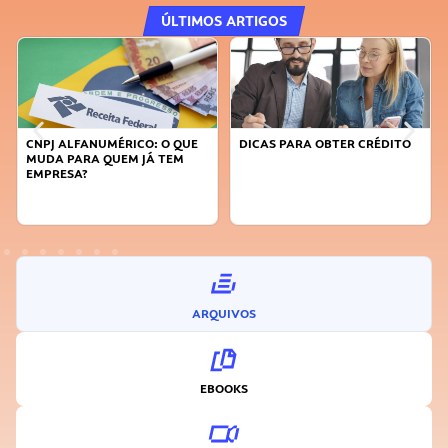
ÚLTIMOS ARTIGOS
PJ ALFANUMÉRICO: O QUE
DICAS PARA OBTER CRÉDITO
FAÇA A
DA PARA QUEM JÁ TEM
SUSTEN
PRESA?
INOVA
ARQUIVOS
EBOOKS