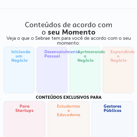
Conteúdos de acordo com
o
seu Momento
Veja o que o Sebrae tem para você de acordo com o seu
momento:
Iniciando
Desenvolvimento
Aprimorando
Expandindo
um
Pessoal
o
o
Negócio
Negócio
Negócio
CONTEÚDOS EXCLUSIVOS PARA
Para
Estudantes
Gestores
Startups
e
Públicos
Educadores