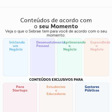
Conteúdos de acordo com
o
seu Momento
Veja o que o Sebrae tem para você de acordo com o seu
momento:
Iniciando
Desenvolvimento
Aprimorando
Expandindo
um
Pessoal
o
o
Negócio
Negócio
Negócio
CONTEÚDOS EXCLUSIVOS PARA
Para
Estudantes
Gestores
Startups
e
Públicos
Educadores