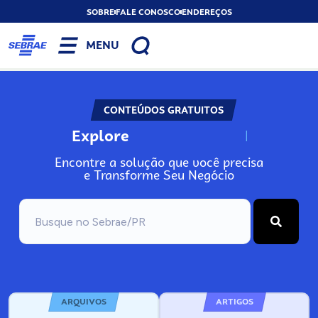
SOBRE
FALE CONOSCO
ENDEREÇOS
MENU
CONTEÚDOS GRATUITOS
Explore
N
o
s
s
o
s
A
Encontre a solução que você precisa
e Transforme Seu Negócio
ARQUIVOS
ARTIGOS