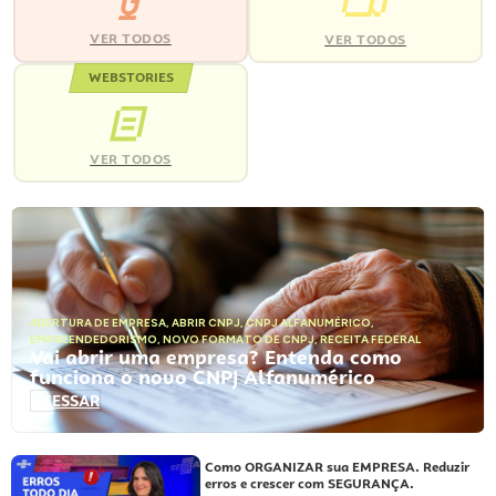
VER TODOS
VER TODOS
WEBSTORIES
VER TODOS
ABERTURA DE EMPRESA
,
ABRIR CNPJ
,
CNPJ ALFANUMÉRICO
,
EMPREENDEDORISMO
,
NOVO FORMATO DE CNPJ
,
RECEITA FEDERAL
Vai abrir uma empresa? Entenda como
funciona o novo CNPJ Alfanumérico
ACESSAR
Como ORGANIZAR sua EMPRESA. Reduzir
erros e crescer com SEGURANÇA.