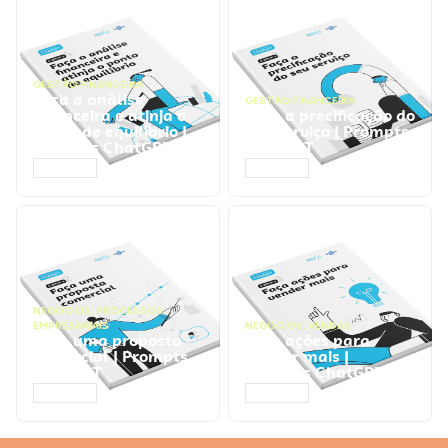
GESTÃO FINANCEIRA
Faça a análise
GESTÃO FINANCEIRA
financeira e atinja o
Faça a precificação do
ponto de equilíbrio |
seu serviço | Prompts
Prompts ChatGPT
ChatGPT
ACESSAR
ACESSAR
NEGÓCIOS
,
PROCESSOS
EMPRESARIAIS
NEGÓCIOS
,
VENDAS
Faça uma proposta
Faça ações para
comercial | Prompts
vender mais |
ChatGPT
Prompts ChatGPT
ACESSAR
ACESSAR