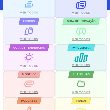
VER TODOS
VER TODOS
EBOOKS
GUIA DE INOVAÇÃO
VER TODOS
VER TODOS
GUIA DE TENDÊNCIAS
IMPULSIONA
VER TODOS
VER TODOS
MODELOS
PLANILHAS
VER TODOS
VER TODOS
PODCASTS
VÍDEOS