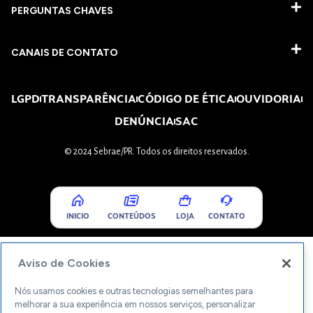
PERGUNTAS CHAVES​
CANAIS DE CONTATO
LGPD
TRANSPARÊNCIA
CÓDIGO DE ÉTICA
OUVIDORIA
DENÚNCIA
SAC
© 2024 Sebrae/PR. Todos os direitos reservados.
INICIO
CONTEÚDOS
LOJA
CONTATO
Aviso de Cookies
Nós usamos cookies e outras tecnologias semelhantes para
melhorar a sua experiência em nossos serviços, personalizar