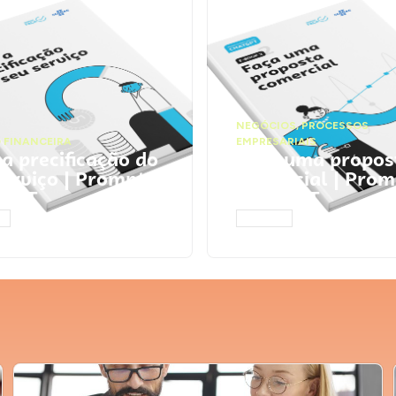
NEGÓCIOS
,
PROCESSOS
 FINANCEIRA
EMPRESARIAIS
 a precificação do
Faça uma propos
serviço | Prompts
comercial | Prom
tGPT
ChatGPT
AR
ACESSAR