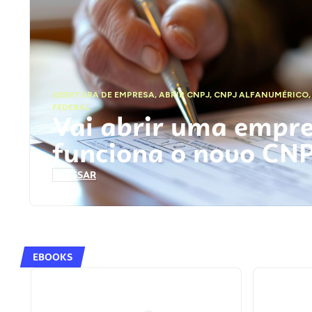
ABERTURA DE EMPRESA
,
ABRIR CNPJ
,
CNPJ ALFANUMÉRICO
FEDERAL
Vai abrir uma empr
funciona o novo CN
ACESSAR
EBOOKS