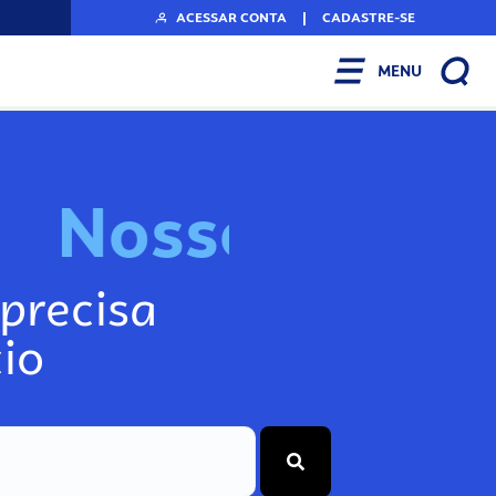
ACESSAR CONTA
|
CADASTRE-SE
MENU
N
o
s
s
o
s
I
n
f
o
g
precisa
io