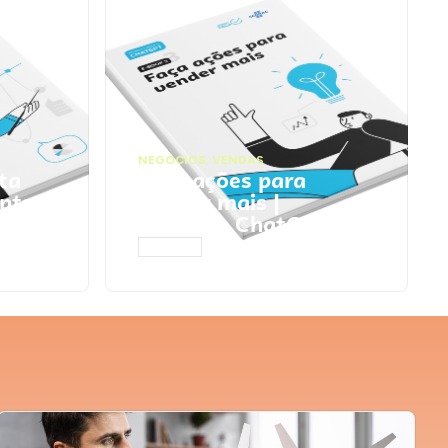
NEGÓCIOS
,
VENDAS
ta
Faça ações para
pts
vender mais |
Prompts ChatGPT
ACESSAR