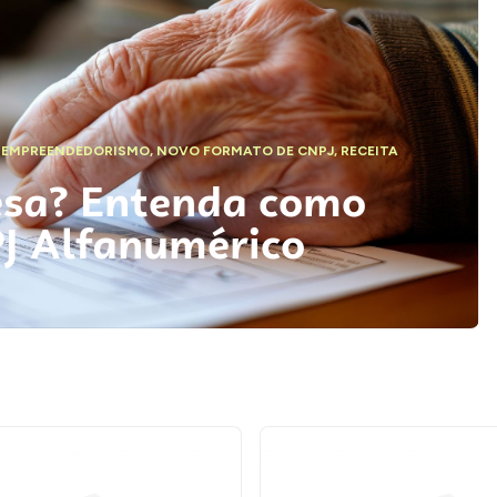
,
EMPREENDEDORISMO
,
NOVO FORMATO DE CNPJ
,
RECEITA
esa? Entenda como
PJ Alfanumérico