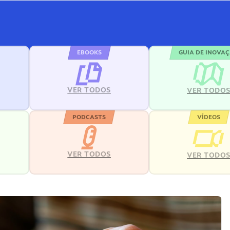
EBOOKS
GUIA DE INOVA
VER TODOS
VER TODO
PODCASTS
VÍDEOS
VER TODOS
VER TODO