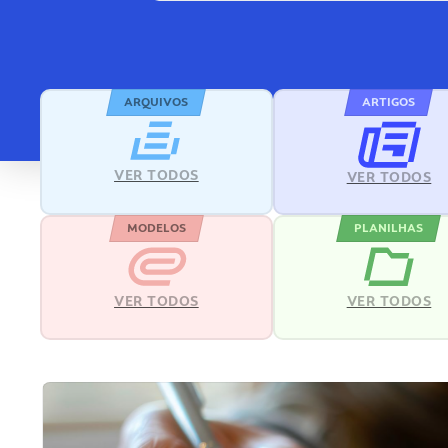
ARQUIVOS
ARTIGOS
VER TODOS
VER TODOS
MODELOS
PLANILHAS
VER TODOS
VER TODOS