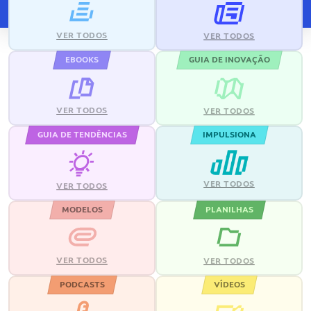
VER TODOS
VER TODOS
EBOOKS
GUIA DE INOVAÇÃO
VER TODOS
VER TODOS
GUIA DE TENDÊNCIAS
IMPULSIONA
VER TODOS
VER TODOS
MODELOS
PLANILHAS
VER TODOS
VER TODOS
PODCASTS
VÍDEOS