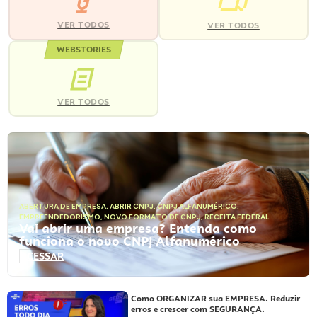
VER TODOS
VER TODOS
WEBSTORIES
VER TODOS
ABERTURA DE EMPRESA
,
ABRIR CNPJ
,
CNPJ ALFANUMÉRICO
,
EMPREENDEDORISMO
,
NOVO FORMATO DE CNPJ
,
RECEITA FEDERAL
Vai abrir uma empresa? Entenda como
funciona o novo CNPJ Alfanumérico
ACESSAR
Como ORGANIZAR sua EMPRESA. Reduzir
erros e crescer com SEGURANÇA.