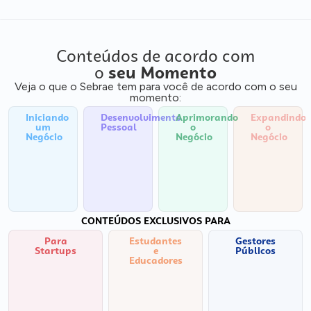
Conteúdos de acordo com
o
seu Momento
Veja o que o Sebrae tem para você de acordo com o seu
momento:
Iniciando
Desenvolvimento
Aprimorando
Expandindo
um
Pessoal
o
o
Negócio
Negócio
Negócio
CONTEÚDOS EXCLUSIVOS PARA
Para
Estudantes
Gestores
Startups
e
Públicos
Educadores