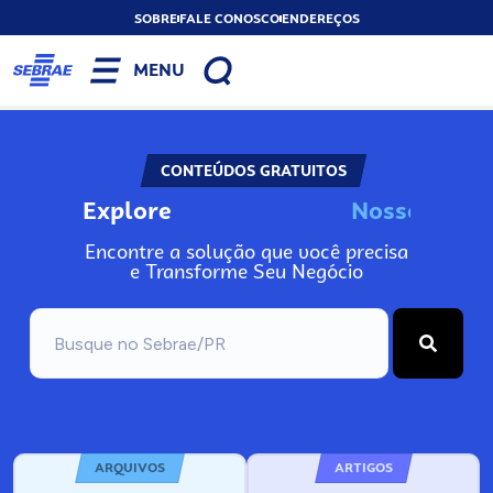
SOBRE
FALE CONOSCO
ENDEREÇOS
MENU
CONTEÚDOS GRATUITOS
Explore
N
o
s
s
o
s
I
n
f
o
Encontre a solução que você precisa
e Transforme Seu Negócio
ARQUIVOS
ARTIGOS