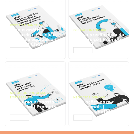
GESTÃO FINANCEIRA
Faça a análise
GESTÃO FINANCEIRA
financeira e atinja o
Faça a precificação do
ponto de equilíbrio |
seu serviço | Prompts
Prompts ChatGPT
ChatGPT
ACESSAR
ACESSAR
NEGÓCIOS
,
PROCESSOS
EMPRESARIAIS
NEGÓCIOS
,
VENDAS
Faça uma proposta
Faça ações para
comercial | Prompts
vender mais |
ChatGPT
Prompts ChatGPT
ACESSAR
ACESSAR