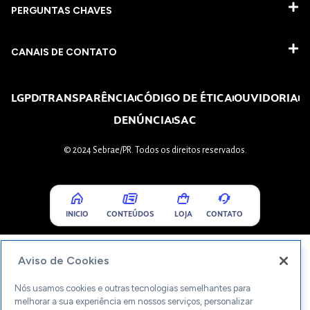
PERGUNTAS CHAVES​
CANAIS DE CONTATO
LGPD
TRANSPARÊNCIA
CÓDIGO DE ÉTICA
OUVIDORIA
DENÚNCIA
SAC
© 2024 Sebrae/PR. Todos os direitos reservados.
INICIO
CONTEÚDOS
LOJA
CONTATO
Aviso de Cookies
Nós usamos cookies e outras tecnologias semelhantes para
melhorar a sua experiência em nossos serviços, personalizar