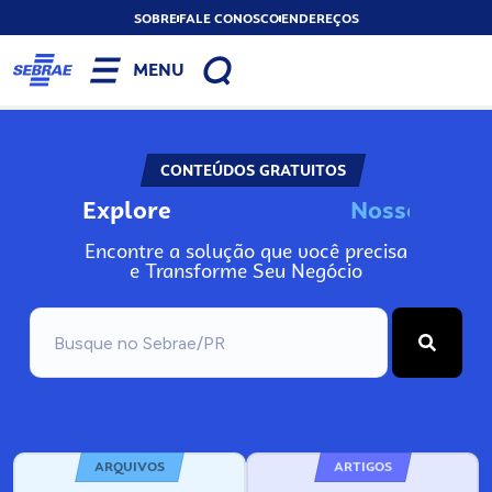
SOBRE
FALE CONOSCO
ENDEREÇOS
MENU
CONTEÚDOS GRATUITOS
Explore
N
o
s
s
o
s
I
n
f
o
Encontre a solução que você precisa
e Transforme Seu Negócio
ARQUIVOS
ARTIGOS