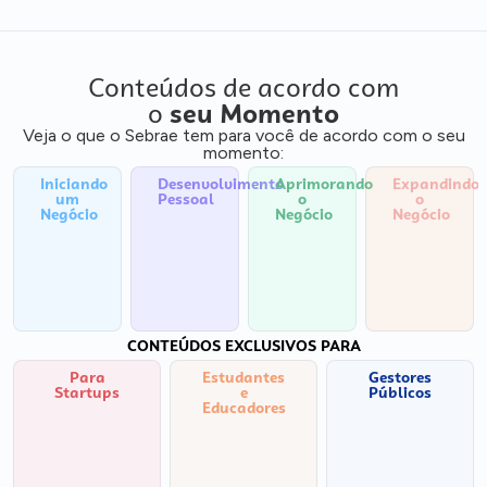
Conteúdos de acordo com
o
seu Momento
Veja o que o Sebrae tem para você de acordo com o seu
momento:
Iniciando
Desenvolvimento
Aprimorando
Expandindo
um
Pessoal
o
o
Negócio
Negócio
Negócio
CONTEÚDOS EXCLUSIVOS PARA
Para
Estudantes
Gestores
Startups
e
Públicos
Educadores