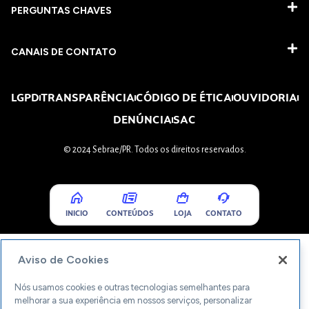
PERGUNTAS CHAVES​
CANAIS DE CONTATO
LGPD
TRANSPARÊNCIA
CÓDIGO DE ÉTICA
OUVIDORIA
DENÚNCIA
SAC
© 2024 Sebrae/PR. Todos os direitos reservados.
INICIO
CONTEÚDOS
LOJA
CONTATO
Aviso de Cookies
Nós usamos cookies e outras tecnologias semelhantes para
melhorar a sua experiência em nossos serviços, personalizar