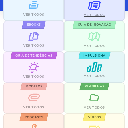
VER TODOS
VER TODOS
EBOOKS
GUIA DE INOVAÇÃO
VER TODOS
VER TODOS
GUIA DE TENDÊNCIAS
IMPULSIONA
VER TODOS
VER TODOS
MODELOS
PLANILHAS
VER TODOS
VER TODOS
PODCASTS
VÍDEOS