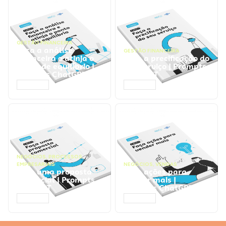
GESTÃO FINANCEIRA
Faça a análise
GESTÃO FINANCEIRA
financeira e atinja o
Faça a precificação do
ponto de equilíbrio |
seu serviço | Prompts
Prompts ChatGPT
ChatGPT
ACESSAR
ACESSAR
NEGÓCIOS
,
PROCESSOS
EMPRESARIAIS
NEGÓCIOS
,
VENDAS
Faça uma proposta
Faça ações para
comercial | Prompts
vender mais |
ChatGPT
Prompts ChatGPT
ACESSAR
ACESSAR