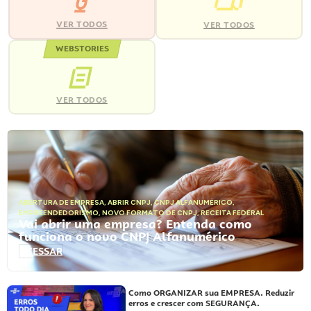
VER TODOS
VER TODOS
WEBSTORIES
VER TODOS
ABERTURA DE EMPRESA
,
ABRIR CNPJ
,
CNPJ ALFANUMÉRICO
,
EMPREENDEDORISMO
,
NOVO FORMATO DE CNPJ
,
RECEITA FEDERAL
Vai abrir uma empresa? Entenda como
funciona o novo CNPJ Alfanumérico
ACESSAR
Como ORGANIZAR sua EMPRESA. Reduzir
erros e crescer com SEGURANÇA.