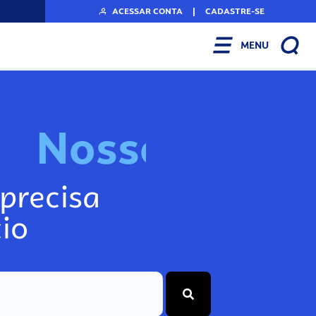
ACESSAR CONTA
|
CADASTRE-SE
MENU
N
o
s
n
f
s
o
s
A
I
precisa
io