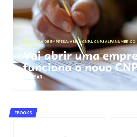
ABERTURA DE EMPRESA
,
ABRIR CNPJ
,
CNPJ ALFANUMÉRICO
FEDERAL
Vai abrir uma empr
funciona o novo CN
ACESSAR
EBOOKS