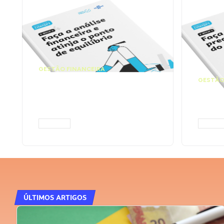
GESTÃO FINANCEIRA
Faça a análise
GESTÃO
financeira e atinja o
Faça
ponto de equilíbrio |
seu 
Prompts ChatGPT
Cha
ACESSAR
ACESS
ÚLTIMOS ARTIGOS