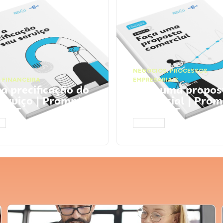
NEGÓCIOS
,
PROCESSOS
 FINANCEIRA
EMPRESARIAIS
 a precificação do
Faça uma propos
serviço | Prompts
comercial | Prom
tGPT
ChatGPT
AR
ACESSAR