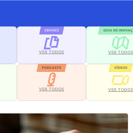
EBOOKS
GUIA DE INOVA
VER TODOS
VER TODO
PODCASTS
VÍDEOS
VER TODOS
VER TODO