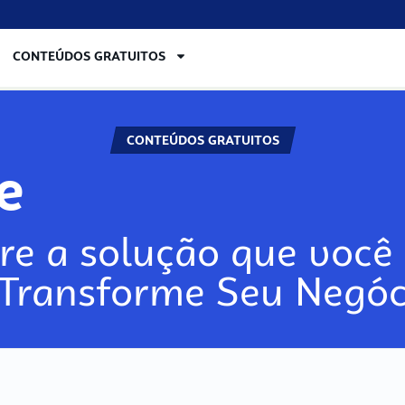
CONTEÚDOS GRATUITOS
CONTEÚDOS GRATUITOS
lore
re a solução que você 
 Transforme Seu Negóc