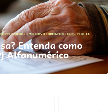
,
EMPREENDEDORISMO
,
NOVO FORMATO DE CNPJ
,
RECEITA
esa? Entenda como
PJ Alfanumérico