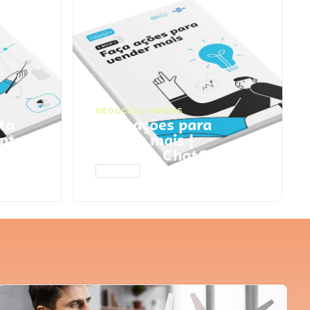
NEGÓCIOS
,
VENDAS
ta
Faça ações para
pts
vender mais |
Prompts ChatGPT
ACESSAR