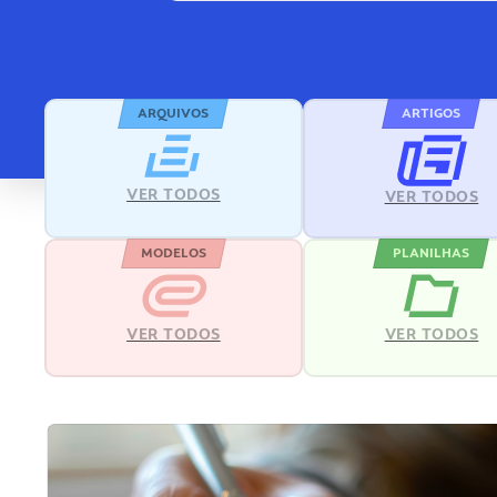
ARQUIVOS
ARTIGOS
VER TODOS
VER TODOS
MODELOS
PLANILHAS
VER TODOS
VER TODOS