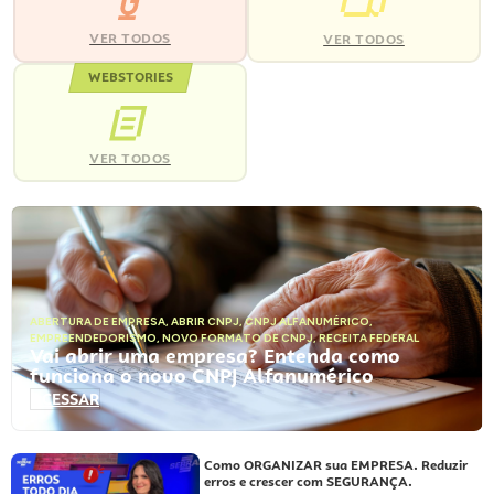
VER TODOS
VER TODOS
WEBSTORIES
VER TODOS
ABERTURA DE EMPRESA
,
ABRIR CNPJ
,
CNPJ ALFANUMÉRICO
,
EMPREENDEDORISMO
,
NOVO FORMATO DE CNPJ
,
RECEITA FEDERAL
Vai abrir uma empresa? Entenda como
funciona o novo CNPJ Alfanumérico
ACESSAR
Como ORGANIZAR sua EMPRESA. Reduzir
erros e crescer com SEGURANÇA.