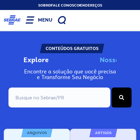
SOBRE
FALE CONOSCO
ENDEREÇOS
MENU
CONTEÚDOS GRATUITOS
Explore
N
o
s
s
o
s
I
n
f
o
Encontre a solução que você precisa
e Transforme Seu Negócio
ARQUIVOS
ARTIGOS