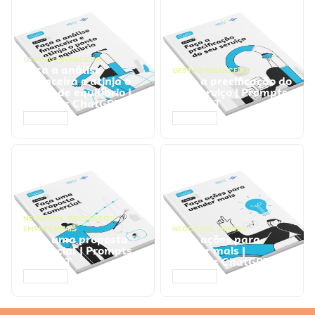
GESTÃO FINANCEIRA
Faça a análise
GESTÃO FINANCEIRA
financeira e atinja o
Faça a precificação do
ponto de equilíbrio |
seu serviço | Prompts
Prompts ChatGPT
ChatGPT
ACESSAR
ACESSAR
NEGÓCIOS
,
PROCESSOS
EMPRESARIAIS
NEGÓCIOS
,
VENDAS
Faça uma proposta
Faça ações para
comercial | Prompts
vender mais |
ChatGPT
Prompts ChatGPT
ACESSAR
ACESSAR