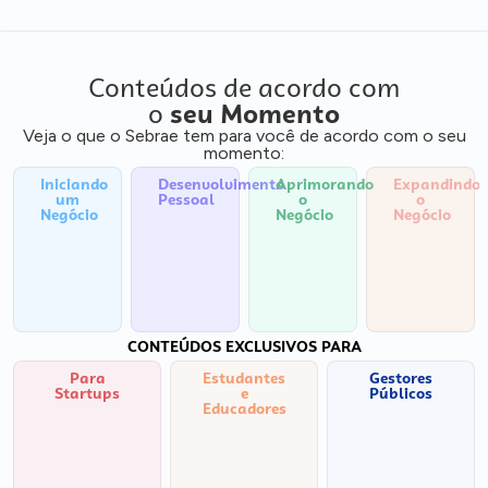
Conteúdos de acordo com
o
seu Momento
Veja o que o Sebrae tem para você de acordo com o seu
momento:
Iniciando
Desenvolvimento
Aprimorando
Expandindo
um
Pessoal
o
o
Negócio
Negócio
Negócio
CONTEÚDOS EXCLUSIVOS PARA
Para
Estudantes
Gestores
Startups
e
Públicos
Educadores