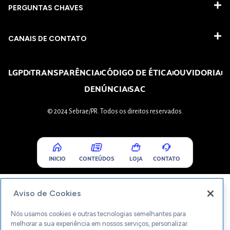
PERGUNTAS CHAVES​
CANAIS DE CONTATO
LGPD
TRANSPARÊNCIA
CÓDIGO DE ÉTICA
OUVIDORIA
DENÚNCIA
SAC
© 2024 Sebrae/PR. Todos os direitos reservados.
INICIO
CONTEÚDOS
LOJA
CONTATO
Aviso de Cookies
Nós usamos cookies e outras tecnologias semelhantes para
melhorar a sua experiência em nossos serviços, personalizar