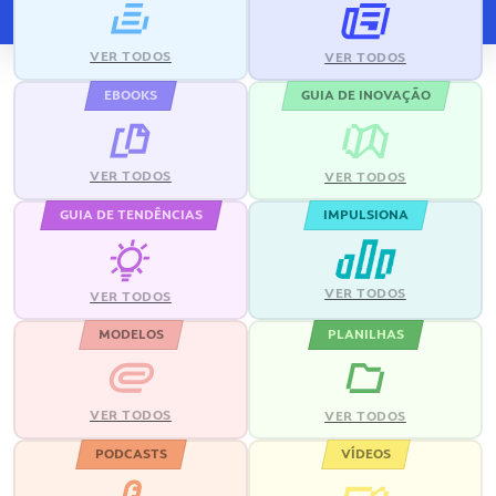
VER TODOS
VER TODOS
EBOOKS
GUIA DE INOVAÇÃO
VER TODOS
VER TODOS
GUIA DE TENDÊNCIAS
IMPULSIONA
VER TODOS
VER TODOS
MODELOS
PLANILHAS
VER TODOS
VER TODOS
PODCASTS
VÍDEOS