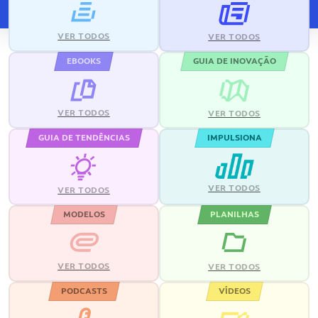
VER TODOS
VER TODOS
EBOOKS
GUIA DE INOVAÇÃO
VER TODOS
VER TODOS
GUIA DE TENDÊNCIAS
IMPULSIONA
VER TODOS
VER TODOS
MODELOS
PLANILHAS
VER TODOS
VER TODOS
PODCASTS
VÍDEOS