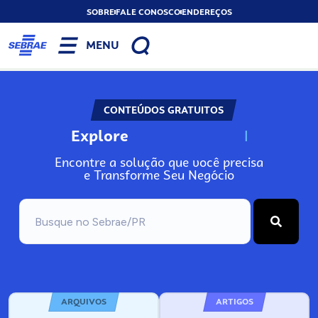
SOBRE
FALE CONOSCO
ENDEREÇOS
MENU
CONTEÚDOS GRATUITOS
Explore
N
o
s
s
o
s
A
Encontre a solução que você precisa
e Transforme Seu Negócio
ARQUIVOS
ARTIGOS