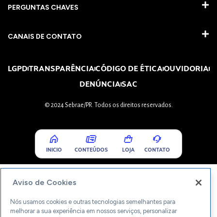
PERGUNTAS CHAVES​
CANAIS DE CONTATO
LGPD
TRANSPARÊNCIA
CÓDIGO DE ÉTICA
OUVIDORIA
DENÚNCIA
SAC
© 2024 Sebrae/PR. Todos os direitos reservados.
INICIO
CONTEÚDOS
LOJA
CONTATO
Aviso de Cookies
Nós usamos cookies e outras tecnologias semelhantes para
melhorar a sua experiência em nossos serviços, personalizar