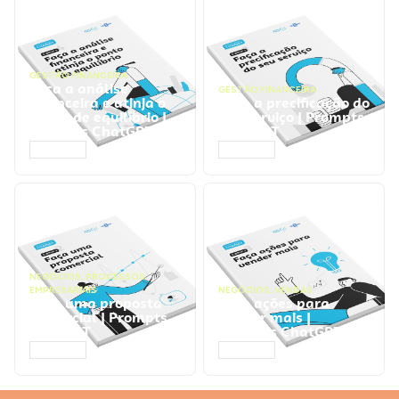
GESTÃO FINANCEIRA
Faça a análise
GESTÃO FINANCEIRA
financeira e atinja o
Faça a precificação do
ponto de equilíbrio |
seu serviço | Prompts
Prompts ChatGPT
ChatGPT
ACESSAR
ACESSAR
NEGÓCIOS
,
PROCESSOS
EMPRESARIAIS
NEGÓCIOS
,
VENDAS
Faça uma proposta
Faça ações para
comercial | Prompts
vender mais |
ChatGPT
Prompts ChatGPT
ACESSAR
ACESSAR