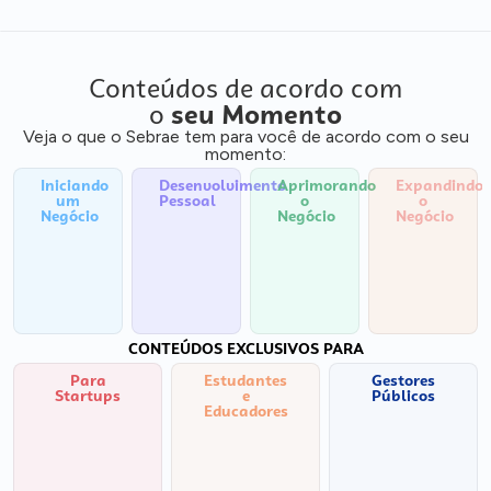
Conteúdos de acordo com
o
seu Momento
Veja o que o Sebrae tem para você de acordo com o seu
momento:
Iniciando
Desenvolvimento
Aprimorando
Expandindo
um
Pessoal
o
o
Negócio
Negócio
Negócio
CONTEÚDOS EXCLUSIVOS PARA
Para
Estudantes
Gestores
Startups
e
Públicos
Educadores