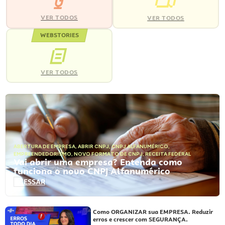
VER TODOS
VER TODOS
WEBSTORIES
VER TODOS
ABERTURA DE EMPRESA
,
ABRIR CNPJ
,
CNPJ ALFANUMÉRICO
,
EMPREENDEDORISMO
,
NOVO FORMATO DE CNPJ
,
RECEITA FEDERAL
Vai abrir uma empresa? Entenda como
funciona o novo CNPJ Alfanumérico
ACESSAR
Como ORGANIZAR sua EMPRESA. Reduzir
erros e crescer com SEGURANÇA.