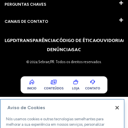
PERGUNTAS CHAVES​
CANAIS DE CONTATO
LGPD
TRANSPARÊNCIA
CÓDIGO DE ÉTICA
OUVIDORIA
DENÚNCIA
SAC
© 2024 Sebrae/PR. Todos os direitos reservados.
INICIO
CONTEÚDOS
LOJA
CONTATO
Aviso de Cookies
Nós usamos cookies e outras tecnologias semelhantes para
melhorar a sua experiência em nossos serviços, personalizar