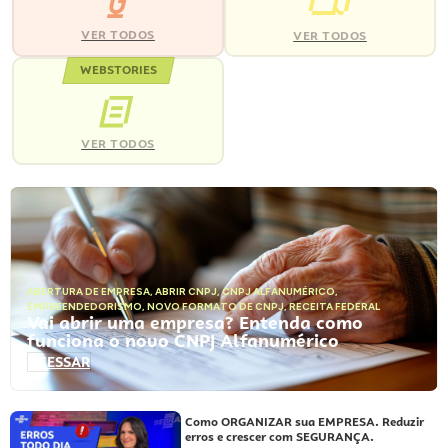
VER TODOS
VER TODOS
WEBSTORIES
VER TODOS
ABERTURA DE EMPRESA
,
ABRIR CNPJ
,
CNPJ ALFANUMÉRICO
,
EMPREENDEDORISMO
,
NOVO FORMATO DE CNPJ
,
RECEITA FEDERAL
Vai abrir uma empresa? Entenda como
funciona o novo CNPJ Alfanumérico
ACESSAR
Como ORGANIZAR sua EMPRESA. Reduzir
erros e crescer com SEGURANÇA.