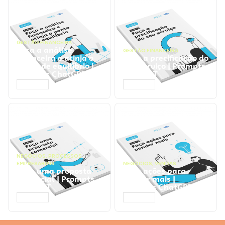
GESTÃO FINANCEIRA
Faça a análise
GESTÃO FINANCEIRA
financeira e atinja o
Faça a precificação do
ponto de equilíbrio |
seu serviço | Prompts
Prompts ChatGPT
ChatGPT
ACESSAR
ACESSAR
NEGÓCIOS
,
PROCESSOS
EMPRESARIAIS
NEGÓCIOS
,
VENDAS
Faça uma proposta
Faça ações para
comercial | Prompts
vender mais |
ChatGPT
Prompts ChatGPT
ACESSAR
ACESSAR