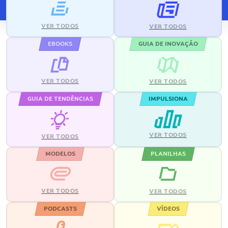
VER TODOS
VER TODOS
EBOOKS
GUIA DE INOVAÇÃO
VER TODOS
VER TODOS
GUIA DE TENDÊNCIAS
IMPULSIONA
VER TODOS
VER TODOS
MODELOS
PLANILHAS
VER TODOS
VER TODOS
PODCASTS
VÍDEOS