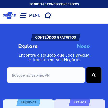
SOBRE
FALE CONOSCO
ENDEREÇOS
MENU
CONTEÚDOS GRATUITOS
Explore
N
o
s
s
o
s
A
Encontre a solução que você precisa
e Transforme Seu Negócio
ARQUIVOS
ARTIGOS