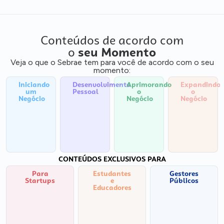
Conteúdos de acordo com
o
seu Momento
Veja o que o Sebrae tem para você de acordo com o seu
momento:
Iniciando
Desenvolvimento
Aprimorando
Expandindo
um
Pessoal
o
o
Negócio
Negócio
Negócio
CONTEÚDOS EXCLUSIVOS PARA
Para
Estudantes
Gestores
Startups
e
Públicos
Educadores