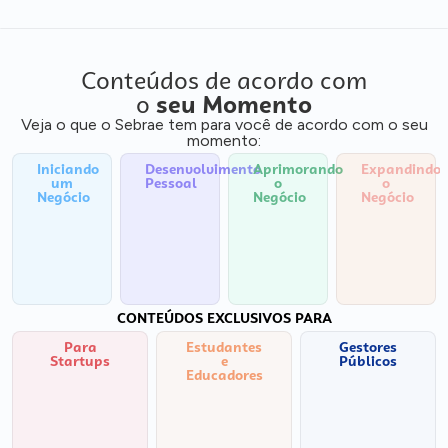
Conteúdos de acordo com
o
seu Momento
Veja o que o Sebrae tem para você de acordo com o seu
momento:
Iniciando
Desenvolvimento
Aprimorando
Expandindo
um
Pessoal
o
o
Negócio
Negócio
Negócio
CONTEÚDOS EXCLUSIVOS PARA
Para
Estudantes
Gestores
Startups
e
Públicos
Educadores