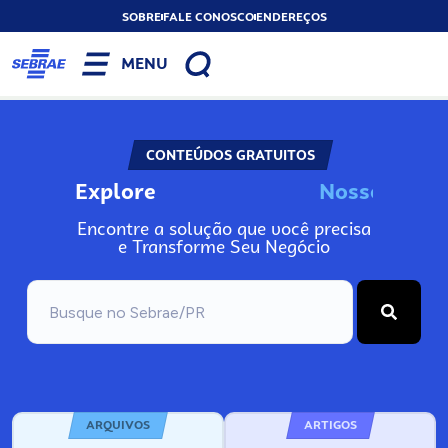
SOBRE
FALE CONOSCO
ENDEREÇOS
MENU
CONTEÚDOS GRATUITOS
Explore
N
o
s
s
o
s
A
Encontre a solução que você precisa
e Transforme Seu Negócio
ARQUIVOS
ARTIGOS