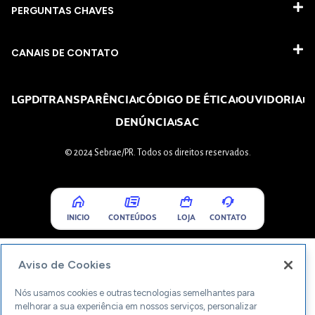
PERGUNTAS CHAVES​
CANAIS DE CONTATO
LGPD
TRANSPARÊNCIA
CÓDIGO DE ÉTICA
OUVIDORIA
DENÚNCIA
SAC
© 2024 Sebrae/PR. Todos os direitos reservados.
INICIO
CONTEÚDOS
LOJA
CONTATO
Aviso de Cookies
Nós usamos cookies e outras tecnologias semelhantes para
melhorar a sua experiência em nossos serviços, personalizar