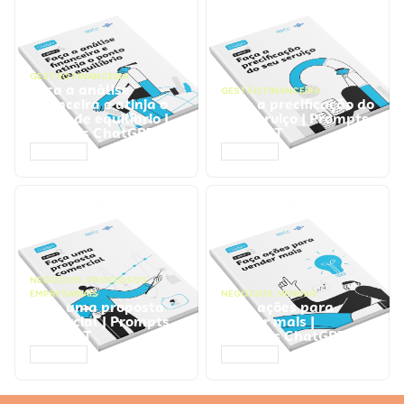
GESTÃO FINANCEIRA
Faça a análise
GESTÃO FINANCEIRA
financeira e atinja o
Faça a precificação do
ponto de equilíbrio |
seu serviço | Prompts
Prompts ChatGPT
ChatGPT
ACESSAR
ACESSAR
NEGÓCIOS
,
PROCESSOS
EMPRESARIAIS
NEGÓCIOS
,
VENDAS
Faça uma proposta
Faça ações para
comercial | Prompts
vender mais |
ChatGPT
Prompts ChatGPT
ACESSAR
ACESSAR