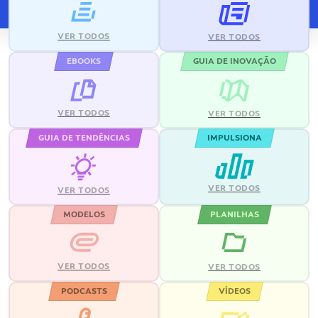
VER TODOS
VER TODOS
EBOOKS
GUIA DE INOVAÇÃO
VER TODOS
VER TODOS
GUIA DE TENDÊNCIAS
IMPULSIONA
VER TODOS
VER TODOS
MODELOS
PLANILHAS
VER TODOS
VER TODOS
PODCASTS
VÍDEOS