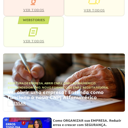
VER TODOS
VER TODOS
WEBSTORIES
VER TODOS
ABERTURA DE EMPRESA
,
ABRIR CNPJ
,
CNPJ ALFANUMÉRICO
,
EMPREENDEDORISMO
,
NOVO FORMATO DE CNPJ
,
RECEITA FEDERAL
Vai abrir uma empresa? Entenda como
funciona o novo CNPJ Alfanumérico
ACESSAR
Como ORGANIZAR sua EMPRESA. Reduzir
erros e crescer com SEGURANÇA.