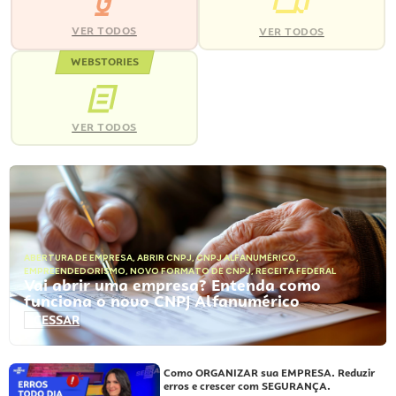
VER TODOS
VER TODOS
WEBSTORIES
VER TODOS
ABERTURA DE EMPRESA
,
ABRIR CNPJ
,
CNPJ ALFANUMÉRICO
,
EMPREENDEDORISMO
,
NOVO FORMATO DE CNPJ
,
RECEITA FEDERAL
Vai abrir uma empresa? Entenda como
funciona o novo CNPJ Alfanumérico
ACESSAR
Como ORGANIZAR sua EMPRESA. Reduzir
erros e crescer com SEGURANÇA.