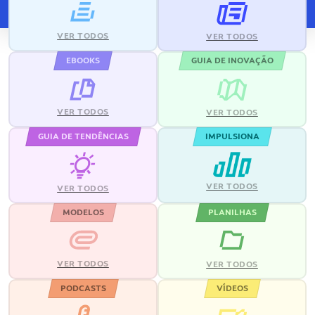
VER TODOS
VER TODOS
EBOOKS
GUIA DE INOVAÇÃO
VER TODOS
VER TODOS
GUIA DE TENDÊNCIAS
IMPULSIONA
VER TODOS
VER TODOS
MODELOS
PLANILHAS
VER TODOS
VER TODOS
PODCASTS
VÍDEOS