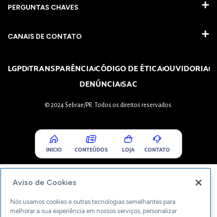
PERGUNTAS CHAVES​
CANAIS DE CONTATO
LGPD
TRANSPARÊNCIA
CÓDIGO DE ÉTICA
OUVIDORIA
DENÚNCIA
SAC
© 2024 Sebrae/PR. Todos os direitos reservados.
INICIO
CONTEÚDOS
LOJA
CONTATO
Aviso de Cookies
Nós usamos cookies e outras tecnologias semelhantes para
melhorar a sua experiência em nossos serviços, personalizar