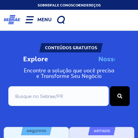
SOBRE
FALE CONOSCO
ENDEREÇOS
MENU
CONTEÚDOS GRATUITOS
Explore
N
o
s
s
o
s
A
I
n
Encontre a solução que você precisa
e Transforme Seu Negócio
ARQUIVOS
ARTIGOS