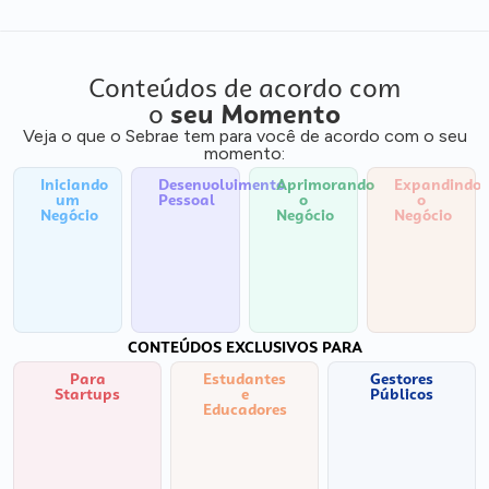
Conteúdos de acordo com
o
seu Momento
Veja o que o Sebrae tem para você de acordo com o seu
momento:
Iniciando
Desenvolvimento
Aprimorando
Expandindo
um
Pessoal
o
o
Negócio
Negócio
Negócio
CONTEÚDOS EXCLUSIVOS PARA
Para
Estudantes
Gestores
Startups
e
Públicos
Educadores