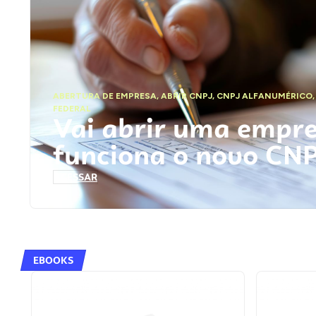
ABERTURA DE EMPRESA
,
ABRIR CNPJ
,
CNPJ ALFANUMÉRICO
FEDERAL
Vai abrir uma empr
funciona o novo CN
ACESSAR
EBOOKS