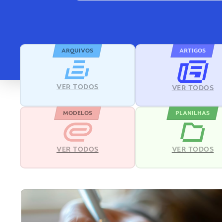
ARQUIVOS
ARTIGOS
VER TODOS
VER TODOS
MODELOS
PLANILHAS
VER TODOS
VER TODOS