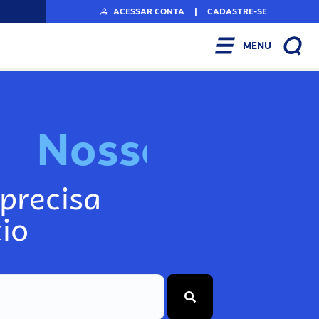
ACESSAR CONTA
|
CADASTRE-SE
MENU
N
o
s
s
o
s
I
n
f
o
g
precisa
io