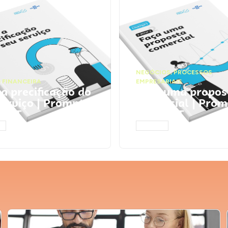
NEGÓCIOS
,
PROCESSOS
 FINANCEIRA
EMPRESARIAIS
 a precificação do
Faça uma propos
serviço | Prompts
comercial | Prom
tGPT
ChatGPT
AR
ACESSAR