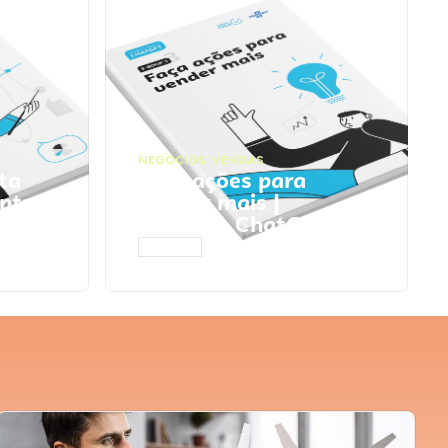
NEGÓCIOS
,
VENDAS
ta
Faça ações para
pts
vender mais |
Prompts ChatGPT
ACESSAR