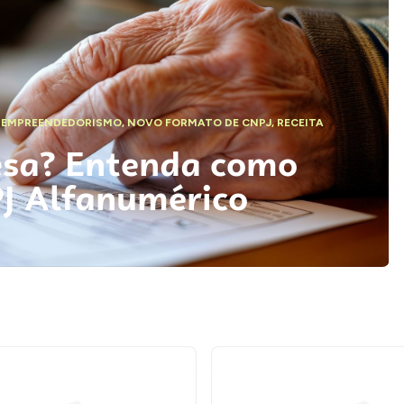
,
EMPREENDEDORISMO
,
NOVO FORMATO DE CNPJ
,
RECEITA
esa? Entenda como
PJ Alfanumérico