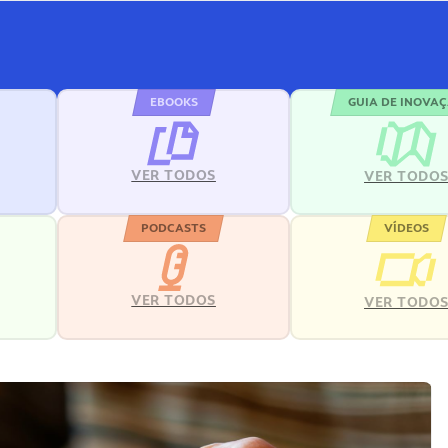
EBOOKS
GUIA DE INOVA
VER TODOS
VER TODO
PODCASTS
VÍDEOS
VER TODOS
VER TODO