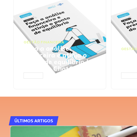
GESTÃO FINANCEIRA
Faça a análise
GESTÃO
financeira e atinja o
Faça
ponto de equilíbrio |
seu 
Prompts ChatGPT
Cha
ACESSAR
ACESS
ÚLTIMOS ARTIGOS