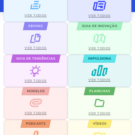
VER TODOS
VER TODOS
EBOOKS
GUIA DE INOVAÇÃO
VER TODOS
VER TODOS
GUIA DE TENDÊNCIAS
IMPULSIONA
VER TODOS
VER TODOS
MODELOS
PLANILHAS
VER TODOS
VER TODOS
PODCASTS
VÍDEOS