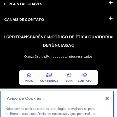
PERGUNTAS CHAVES​
CANAIS DE CONTATO
LGPD
TRANSPARÊNCIA
CÓDIGO DE ÉTICA
OUVIDORIA
DENÚNCIA
SAC
© 2024 Sebrae/PR. Todos os direitos reservados.
INICIO
CONTEÚDOS
LOJA
CONTATO
Aviso de Cookies
Nós usamos cookies e outras tecnologias semelhantes para
melhorar a sua experiência em nossos serviços, personalizar