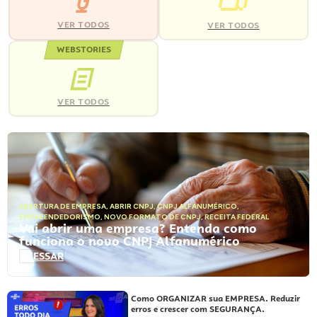
VER TODOS
VER TODOS
WEBSTORIES
VER TODOS
ABERTURA DE EMPRESA
,
ABRIR CNPJ
,
CNPJ ALFANUMÉRICO
,
EMPREENDEDORISMO
,
NOVO FORMATO DE CNPJ
,
RECEITA FEDERAL
Vai abrir uma empresa? Entenda como
funciona o novo CNPJ Alfanumérico
ACESSAR
Como ORGANIZAR sua EMPRESA. Reduzir
erros e crescer com SEGURANÇA.