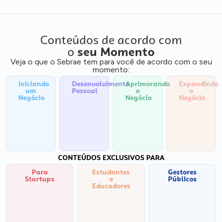
Conteúdos de acordo com
o
seu Momento
Veja o que o Sebrae tem para você de acordo com o seu
momento:
Iniciando
Desenvolvimento
Aprimorando
Expandindo
um
Pessoal
o
o
Negócio
Negócio
Negócio
CONTEÚDOS EXCLUSIVOS PARA
Para
Estudantes
Gestores
Startups
e
Públicos
Educadores