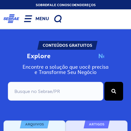
SOBRE
FALE CONOSCO
ENDEREÇOS
MENU
CONTEÚDOS GRATUITOS
Explore
N
o
s
s
o
s
P
o
Encontre a solução que você precisa
e Transforme Seu Negócio
ARQUIVOS
ARTIGOS