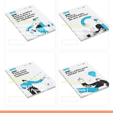
GESTÃO FINANCEIRA
Faça a análise
GESTÃO FINANCEIRA
financeira e atinja o
Faça a precificação do
ponto de equilíbrio |
seu serviço | Prompts
Prompts ChatGPT
ChatGPT
ACESSAR
ACESSAR
NEGÓCIOS
,
PROCESSOS
EMPRESARIAIS
NEGÓCIOS
,
VENDAS
Faça uma proposta
Faça ações para
comercial | Prompts
vender mais |
ChatGPT
Prompts ChatGPT
ACESSAR
ACESSAR