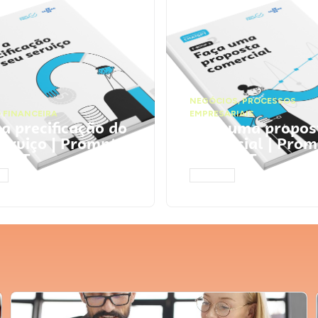
NEGÓCIOS
,
PROCESSOS
 FINANCEIRA
EMPRESARIAIS
 a precificação do
Faça uma propos
serviço | Prompts
comercial | Prom
tGPT
ChatGPT
AR
ACESSAR