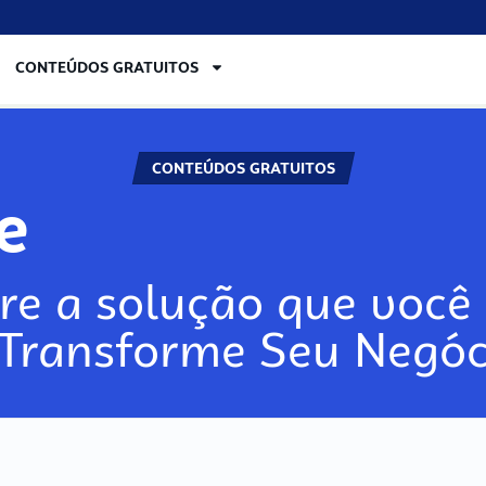
CONTEÚDOS GRATUITOS
CONTEÚDOS GRATUITOS
lore
re a solução que você 
 Transforme Seu Negóc