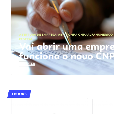
ABERTURA DE EMPRESA
,
ABRIR CNPJ
,
CNPJ ALFANUMÉRICO
FEDERAL
Vai abrir uma empr
funciona o novo CN
ACESSAR
EBOOKS