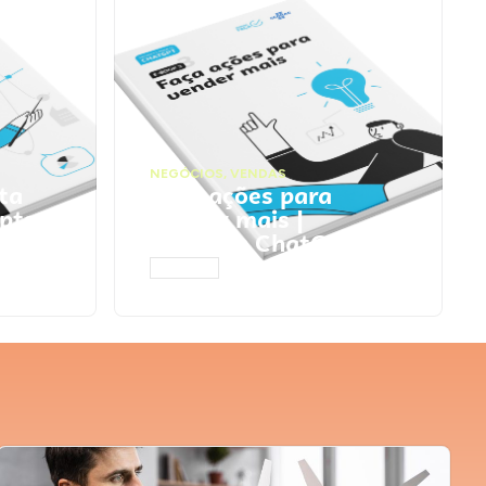
NEGÓCIOS
,
VENDAS
ta
Faça ações para
pts
vender mais |
Prompts ChatGPT
ACESSAR