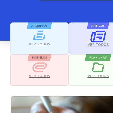
ARQUIVOS
ARTIGOS
VER TODOS
VER TODOS
MODELOS
PLANILHAS
VER TODOS
VER TODOS