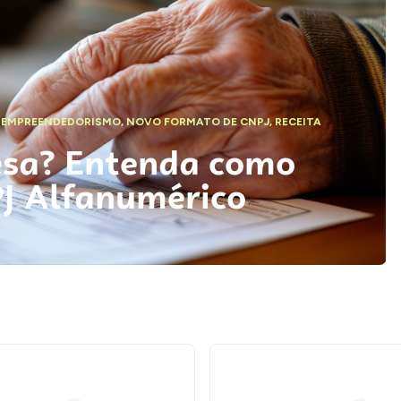
,
EMPREENDEDORISMO
,
NOVO FORMATO DE CNPJ
,
RECEITA
esa? Entenda como
PJ Alfanumérico