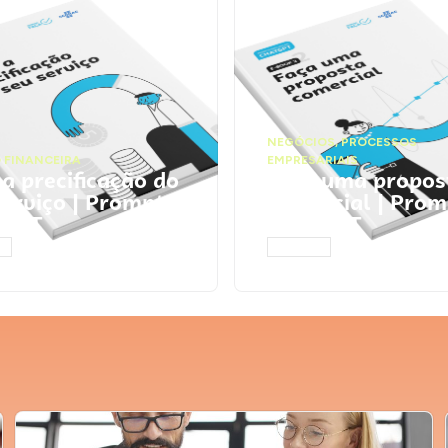
NEGÓCIOS
,
PROCESSOS
 FINANCEIRA
EMPRESARIAIS
 a precificação do
Faça uma propos
serviço | Prompts
comercial | Prom
tGPT
ChatGPT
AR
ACESSAR