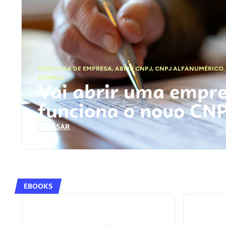
ABERTURA DE EMPRESA
,
ABRIR CNPJ
,
CNPJ ALFANUMÉRICO
FEDERAL
Vai abrir uma empr
funciona o novo CN
ACESSAR
EBOOKS