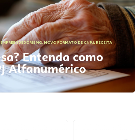
,
EMPREENDEDORISMO
,
NOVO FORMATO DE CNPJ
,
RECEITA
esa? Entenda como
PJ Alfanumérico