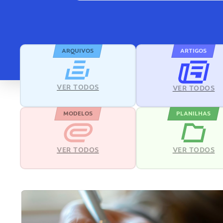
ARQUIVOS
ARTIGOS
VER TODOS
VER TODOS
MODELOS
PLANILHAS
VER TODOS
VER TODOS