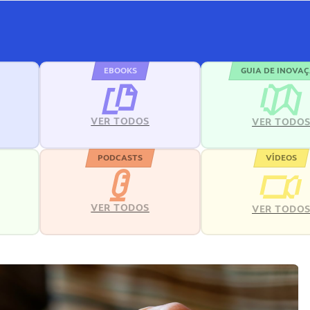
EBOOKS
GUIA DE INOVA
VER TODOS
VER TODO
PODCASTS
VÍDEOS
VER TODOS
VER TODO