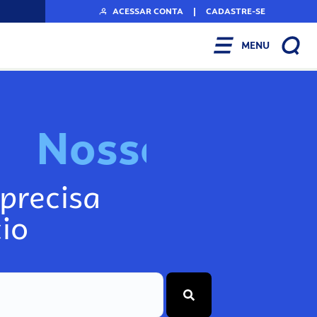
ACESSAR CONTA
|
CADASTRE-SE
MENU
N
o
s
s
o
s
I
n
f
o
g
precisa
io