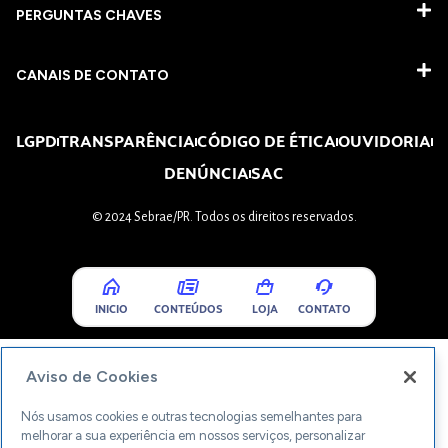
PERGUNTAS CHAVES​
CANAIS DE CONTATO
LGPD
TRANSPARÊNCIA
CÓDIGO DE ÉTICA
OUVIDORIA
DENÚNCIA
SAC
© 2024 Sebrae/PR. Todos os direitos reservados.
INICIO
CONTEÚDOS
LOJA
CONTATO
Aviso de Cookies
Nós usamos cookies e outras tecnologias semelhantes para
melhorar a sua experiência em nossos serviços, personalizar