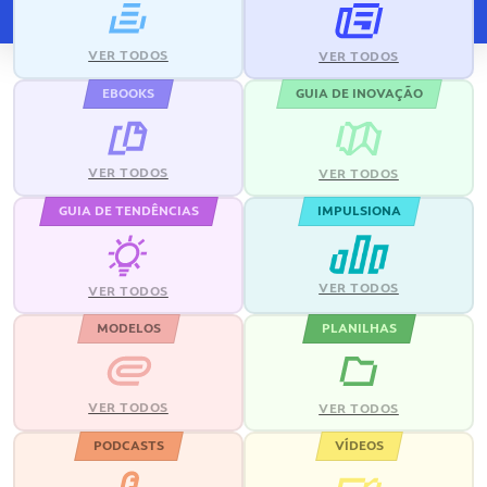
VER TODOS
VER TODOS
EBOOKS
GUIA DE INOVAÇÃO
VER TODOS
VER TODOS
GUIA DE TENDÊNCIAS
IMPULSIONA
VER TODOS
VER TODOS
MODELOS
PLANILHAS
VER TODOS
VER TODOS
PODCASTS
VÍDEOS