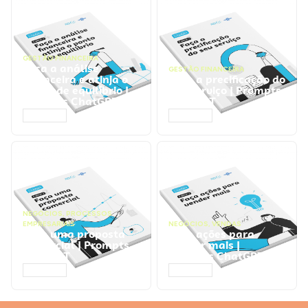
GESTÃO FINANCEIRA
Faça a análise
GESTÃO FINANCEIRA
financeira e atinja o
Faça a precificação do
ponto de equilíbrio |
seu serviço | Prompts
Prompts ChatGPT
ChatGPT
ACESSAR
ACESSAR
NEGÓCIOS
,
PROCESSOS
EMPRESARIAIS
NEGÓCIOS
,
VENDAS
Faça uma proposta
Faça ações para
comercial | Prompts
vender mais |
ChatGPT
Prompts ChatGPT
ACESSAR
ACESSAR