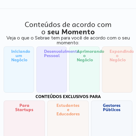
Conteúdos de acordo com
o
seu Momento
Veja o que o Sebrae tem para você de acordo com o seu
momento:
Iniciando
Desenvolvimento
Aprimorando
Expandindo
um
Pessoal
o
o
Negócio
Negócio
Negócio
CONTEÚDOS EXCLUSIVOS PARA
Para
Estudantes
Gestores
Startups
e
Públicos
Educadores