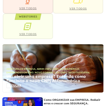
VER TODOS
VER TODOS
WEBSTORIES
VER TODOS
ABERTURA DE EMPRESA
,
ABRIR CNPJ
,
CNPJ ALFANUMÉRICO
,
EMPREENDEDORISMO
,
NOVO FORMATO DE CNPJ
,
RECEITA FEDERAL
Vai abrir uma empresa? Entenda como
funciona o novo CNPJ Alfanumérico
ACESSAR
Como ORGANIZAR sua EMPRESA. Reduzir
erros e crescer com SEGURANÇA.