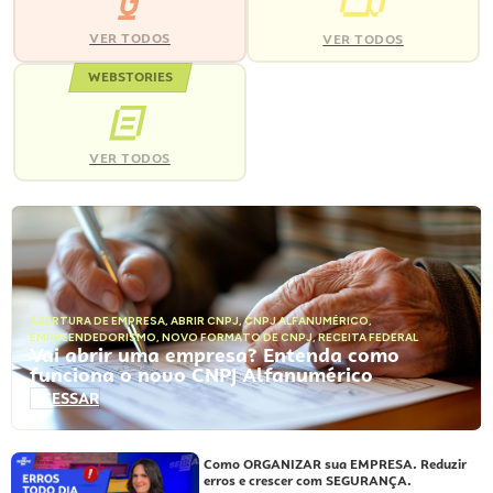
VER TODOS
VER TODOS
WEBSTORIES
VER TODOS
ABERTURA DE EMPRESA
,
ABRIR CNPJ
,
CNPJ ALFANUMÉRICO
,
EMPREENDEDORISMO
,
NOVO FORMATO DE CNPJ
,
RECEITA FEDERAL
Vai abrir uma empresa? Entenda como
funciona o novo CNPJ Alfanumérico
ACESSAR
Como ORGANIZAR sua EMPRESA. Reduzir
erros e crescer com SEGURANÇA.