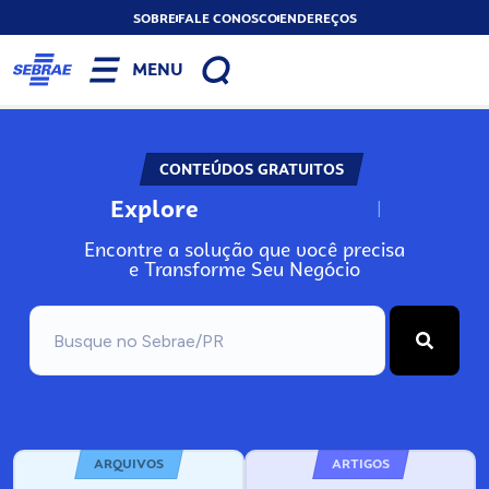
SOBRE
FALE CONOSCO
ENDEREÇOS
MENU
CONTEÚDOS GRATUITOS
Explore
N
o
s
s
o
s
A
Encontre a solução que você precisa
e Transforme Seu Negócio
ARQUIVOS
ARTIGOS