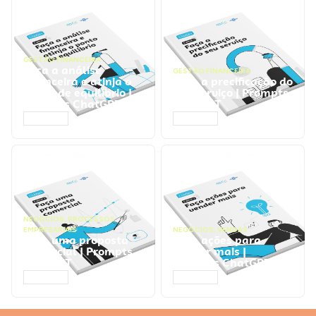
GESTÃO FINANCEIRA
Faça a análise
GESTÃO FINANCEIRA
financeira e atinja o
Faça a precificação do
ponto de equilíbrio |
seu serviço | Prompts
Prompts ChatGPT
ChatGPT
ACESSAR
ACESSAR
NEGÓCIOS
,
PROCESSOS
EMPRESARIAIS
NEGÓCIOS
,
VENDAS
Faça uma proposta
Faça ações para
comercial | Prompts
vender mais |
ChatGPT
Prompts ChatGPT
ACESSAR
ACESSAR