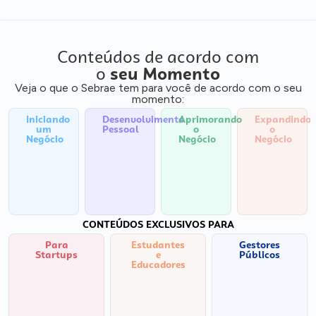
Conteúdos de acordo com
o
seu Momento
Veja o que o Sebrae tem para você de acordo com o seu
momento:
Iniciando
Desenvolvimento
Aprimorando
Expandindo
um
Pessoal
o
o
Negócio
Negócio
Negócio
CONTEÚDOS EXCLUSIVOS PARA
Para
Estudantes
Gestores
Startups
e
Públicos
Educadores