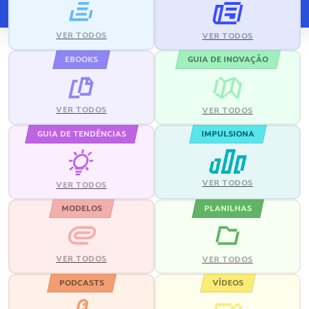
VER TODOS
VER TODOS
EBOOKS
GUIA DE INOVAÇÃO
VER TODOS
VER TODOS
GUIA DE TENDÊNCIAS
IMPULSIONA
VER TODOS
VER TODOS
MODELOS
PLANILHAS
VER TODOS
VER TODOS
PODCASTS
VÍDEOS