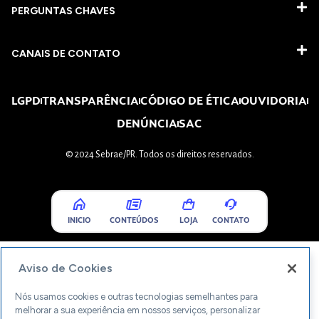
PERGUNTAS CHAVES​
CANAIS DE CONTATO
LGPD
TRANSPARÊNCIA
CÓDIGO DE ÉTICA
OUVIDORIA
DENÚNCIA
SAC
© 2024 Sebrae/PR. Todos os direitos reservados.
INICIO
CONTEÚDOS
LOJA
CONTATO
Aviso de Cookies
Nós usamos cookies e outras tecnologias semelhantes para
melhorar a sua experiência em nossos serviços, personalizar