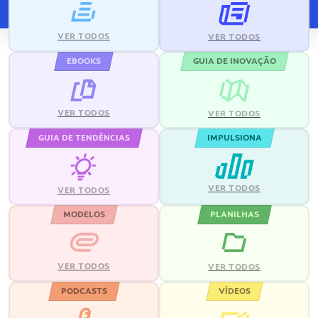
VER TODOS
VER TODOS
EBOOKS
GUIA DE INOVAÇÃO
VER TODOS
VER TODOS
GUIA DE TENDÊNCIAS
IMPULSIONA
VER TODOS
VER TODOS
MODELOS
PLANILHAS
VER TODOS
VER TODOS
PODCASTS
VÍDEOS