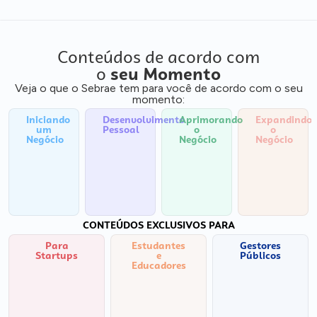
Conteúdos de acordo com
o
seu Momento
Veja o que o Sebrae tem para você de acordo com o seu
momento:
Iniciando
Desenvolvimento
Aprimorando
Expandindo
um
Pessoal
o
o
Negócio
Negócio
Negócio
CONTEÚDOS EXCLUSIVOS PARA
Para
Estudantes
Gestores
Startups
e
Públicos
Educadores