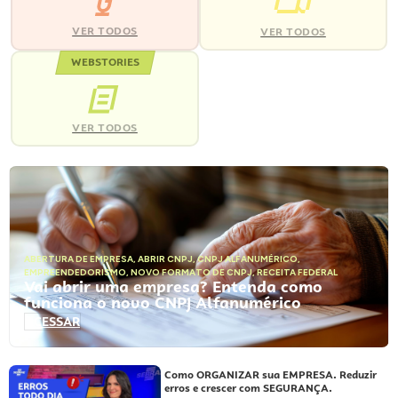
VER TODOS
VER TODOS
WEBSTORIES
VER TODOS
ABERTURA DE EMPRESA
,
ABRIR CNPJ
,
CNPJ ALFANUMÉRICO
,
EMPREENDEDORISMO
,
NOVO FORMATO DE CNPJ
,
RECEITA FEDERAL
Vai abrir uma empresa? Entenda como
funciona o novo CNPJ Alfanumérico
ACESSAR
Como ORGANIZAR sua EMPRESA. Reduzir
erros e crescer com SEGURANÇA.