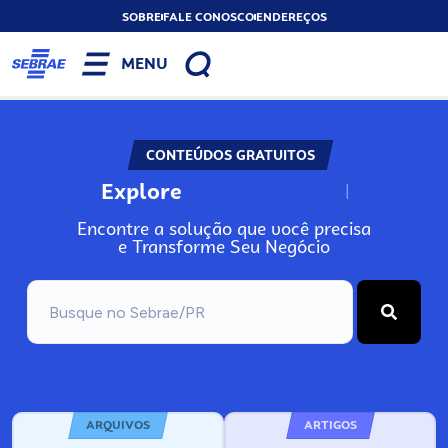
SOBRE
FALE CONOSCO
ENDEREÇOS
MENU
CONTEÚDOS GRATUITOS
Explore
N
o
s
s
o
s
A
Encontre a solução que você precisa
e Transforme Seu Negócio
ARQUIVOS
ARTIGOS