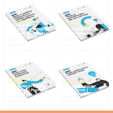
GESTÃO FINANCEIRA
Faça a análise
GESTÃO FINANCEIRA
financeira e atinja o
Faça a precificação do
ponto de equilíbrio |
seu serviço | Prompts
Prompts ChatGPT
ChatGPT
ACESSAR
ACESSAR
NEGÓCIOS
,
PROCESSOS
EMPRESARIAIS
NEGÓCIOS
,
VENDAS
Faça uma proposta
Faça ações para
comercial | Prompts
vender mais |
ChatGPT
Prompts ChatGPT
ACESSAR
ACESSAR