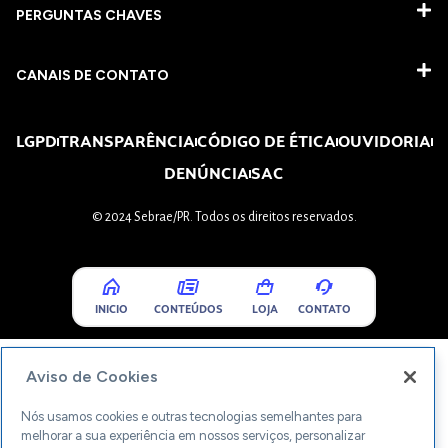
PERGUNTAS CHAVES​
CANAIS DE CONTATO
LGPD
TRANSPARÊNCIA
CÓDIGO DE ÉTICA
OUVIDORIA
DENÚNCIA
SAC
© 2024 Sebrae/PR. Todos os direitos reservados.
INICIO
CONTEÚDOS
LOJA
CONTATO
Aviso de Cookies
Nós usamos cookies e outras tecnologias semelhantes para
melhorar a sua experiência em nossos serviços, personalizar