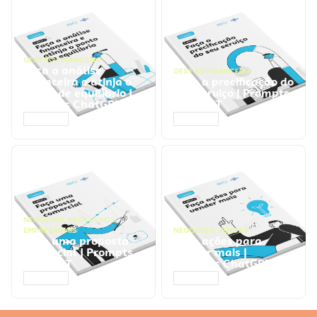
GESTÃO FINANCEIRA
Faça a análise
GESTÃO FINANCEIRA
financeira e atinja o
Faça a precificação do
ponto de equilíbrio |
seu serviço | Prompts
Prompts ChatGPT
ChatGPT
ACESSAR
ACESSAR
NEGÓCIOS
,
PROCESSOS
EMPRESARIAIS
NEGÓCIOS
,
VENDAS
Faça uma proposta
Faça ações para
comercial | Prompts
vender mais |
ChatGPT
Prompts ChatGPT
ACESSAR
ACESSAR