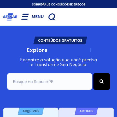
SOBRE
FALE CONOSCO
ENDEREÇOS
MENU
CONTEÚDOS GRATUITOS
Explore
N
o
s
s
o
s
A
Encontre a solução que você precisa
e Transforme Seu Negócio
ARQUIVOS
ARTIGOS