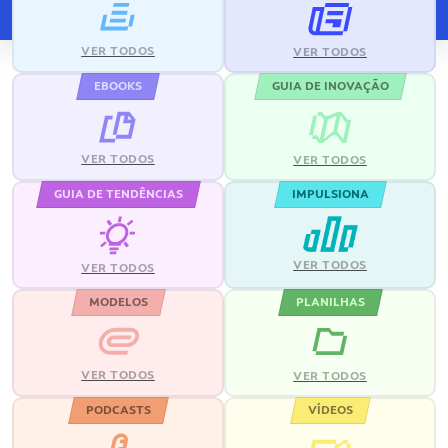
VER TODOS
VER TODOS
EBOOKS
GUIA DE INOVAÇÃO
VER TODOS
VER TODOS
GUIA DE TENDÊNCIAS
IMPULSIONA
VER TODOS
VER TODOS
MODELOS
PLANILHAS
VER TODOS
VER TODOS
PODCASTS
VÍDEOS