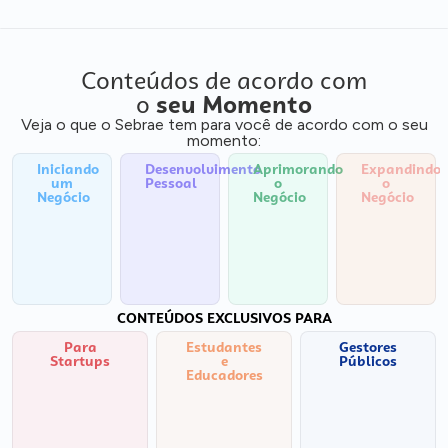
Conteúdos de acordo com
o
seu Momento
Veja o que o Sebrae tem para você de acordo com o seu
momento:
Iniciando
Desenvolvimento
Aprimorando
Expandindo
um
Pessoal
o
o
Negócio
Negócio
Negócio
CONTEÚDOS EXCLUSIVOS PARA
Para
Estudantes
Gestores
Startups
e
Públicos
Educadores