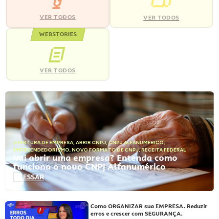
VER TODOS
VER TODOS
WEBSTORIES
VER TODOS
ABERTURA DE EMPRESA
,
ABRIR CNPJ
,
CNPJ ALFANUMÉRICO
,
EMPREENDEDORISMO
,
NOVO FORMATO DE CNPJ
,
RECEITA FEDERAL
Vai abrir uma empresa? Entenda como
funciona o novo CNPJ Alfanumérico
ACESSAR
Como ORGANIZAR sua EMPRESA. Reduzir
erros e crescer com SEGURANÇA.