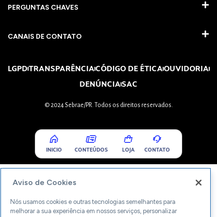
PERGUNTAS CHAVES​
CANAIS DE CONTATO
LGPD
TRANSPARÊNCIA
CÓDIGO DE ÉTICA
OUVIDORIA
DENÚNCIA
SAC
© 2024 Sebrae/PR. Todos os direitos reservados.
INICIO
CONTEÚDOS
LOJA
CONTATO
Aviso de Cookies
Nós usamos cookies e outras tecnologias semelhantes para
melhorar a sua experiência em nossos serviços, personalizar