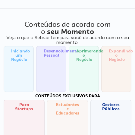
Conteúdos de acordo com
o
seu Momento
Veja o que o Sebrae tem para você de acordo com o seu
momento:
Iniciando
Desenvolvimento
Aprimorando
Expandindo
um
Pessoal
o
o
Negócio
Negócio
Negócio
CONTEÚDOS EXCLUSIVOS PARA
Para
Estudantes
Gestores
Startups
e
Públicos
Educadores