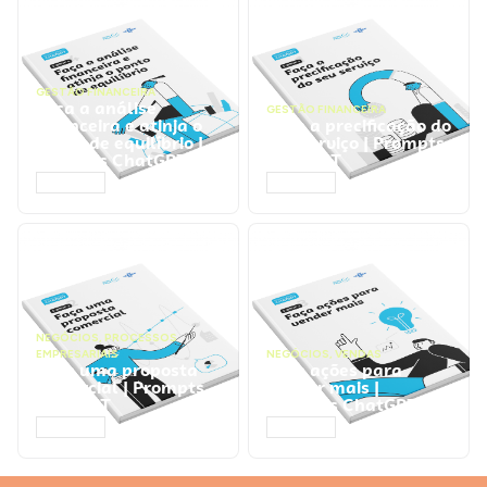
GESTÃO FINANCEIRA
Faça a análise
GESTÃO FINANCEIRA
financeira e atinja o
Faça a precificação do
ponto de equilíbrio |
seu serviço | Prompts
Prompts ChatGPT
ChatGPT
ACESSAR
ACESSAR
NEGÓCIOS
,
PROCESSOS
EMPRESARIAIS
NEGÓCIOS
,
VENDAS
Faça uma proposta
Faça ações para
comercial | Prompts
vender mais |
ChatGPT
Prompts ChatGPT
ACESSAR
ACESSAR