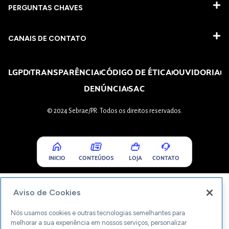
PERGUNTAS CHAVES​
CANAIS DE CONTATO
LGPD
TRANSPARÊNCIA
CÓDIGO DE ÉTICA
OUVIDORIA
DENÚNCIA
SAC
© 2024 Sebrae/PR. Todos os direitos reservados.
INICIO
CONTEÚDOS
LOJA
CONTATO
Aviso de Cookies
Nós usamos cookies e outras tecnologias semelhantes para
melhorar a sua experiência em nossos serviços, personalizar