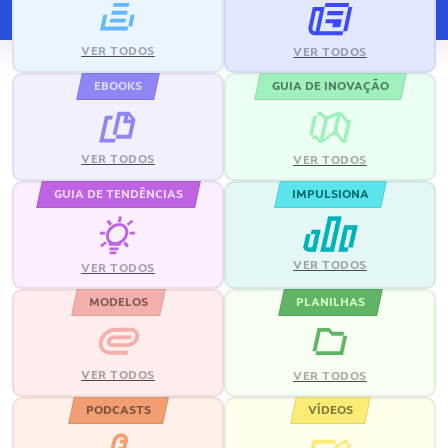
VER TODOS
VER TODOS
EBOOKS
GUIA DE INOVAÇÃO
VER TODOS
VER TODOS
GUIA DE TENDÊNCIAS
IMPULSIONA
VER TODOS
VER TODOS
MODELOS
PLANILHAS
VER TODOS
VER TODOS
PODCASTS
VÍDEOS