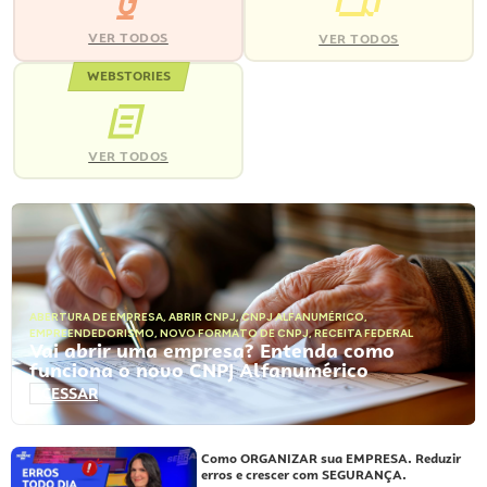
VER TODOS
VER TODOS
WEBSTORIES
VER TODOS
ABERTURA DE EMPRESA
,
ABRIR CNPJ
,
CNPJ ALFANUMÉRICO
,
EMPREENDEDORISMO
,
NOVO FORMATO DE CNPJ
,
RECEITA FEDERAL
Vai abrir uma empresa? Entenda como
funciona o novo CNPJ Alfanumérico
ACESSAR
Como ORGANIZAR sua EMPRESA. Reduzir
erros e crescer com SEGURANÇA.