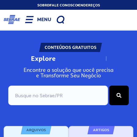
SOBRE
FALE CONOSCO
ENDEREÇOS
MENU
CONTEÚDOS GRATUITOS
Explore
N
o
s
s
o
s
A
Encontre a solução que você precisa
e Transforme Seu Negócio
ARQUIVOS
ARTIGOS