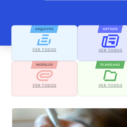
ARQUIVOS
ARTIGOS
VER TODOS
VER TODOS
MODELOS
PLANILHAS
VER TODOS
VER TODOS