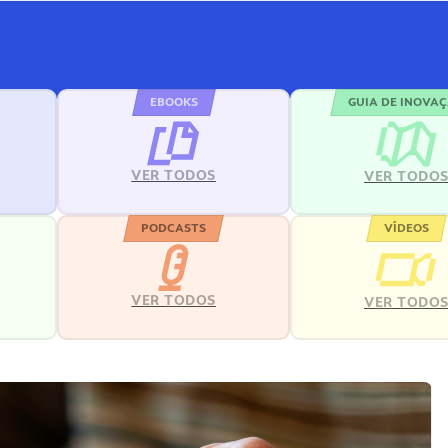
EBOOKS
GUIA DE INOVA
VER TODOS
VER TODO
PODCASTS
VÍDEOS
VER TODOS
VER TODO