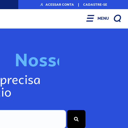
ACESSAR CONTA
|
CADASTRE-SE
MENU
N
o
s
s
o
s
I
n
f
precisa
io