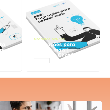
NEGÓCIOS
,
VENDAS
ta
Faça ações para
pts
vender mais |
Prompts ChatGPT
ACESSAR