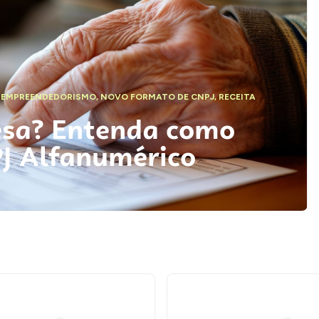
,
EMPREENDEDORISMO
,
NOVO FORMATO DE CNPJ
,
RECEITA
esa? Entenda como
PJ Alfanumérico