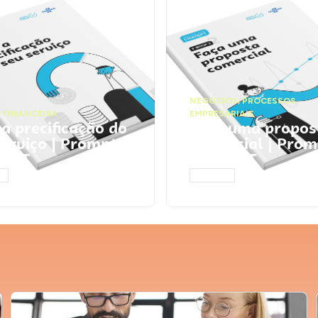
NEGÓCIOS
,
PROCESSOS
 FINANCEIRA
EMPRESARIAIS
 a precificação do
Faça uma propos
serviço | Prompts
comercial | Prom
tGPT
ChatGPT
AR
ACESSAR