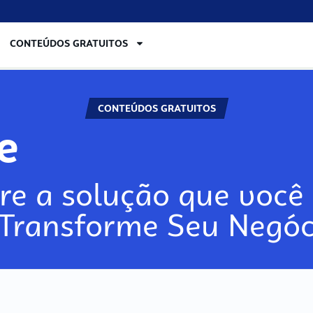
CONTEÚDOS GRATUITOS
CONTEÚDOS GRATUITOS
lore
re a solução que você 
 Transforme Seu Negóc