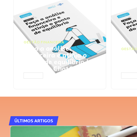
GESTÃO FINANCEIRA
Faça a análise
GESTÃO
financeira e atinja o
Faça
ponto de equilíbrio |
seu 
Prompts ChatGPT
Cha
ACESSAR
ACESS
ÚLTIMOS ARTIGOS