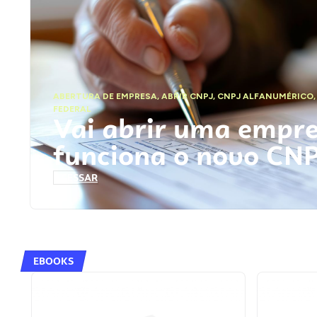
ABERTURA DE EMPRESA
,
ABRIR CNPJ
,
CNPJ ALFANUMÉRICO
FEDERAL
Vai abrir uma empr
funciona o novo CN
ACESSAR
EBOOKS