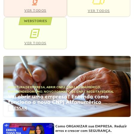
VER TODOS
VER TODOS
WEBSTORIES
VER TODOS
ABERTURA DE EMPRESA
,
ABRIR CNPJ
,
CNPJ ALFANUMÉRICO
,
EMPREENDEDORISMO
,
NOVO FORMATO DE CNPJ
,
RECEITA FEDERAL
Vai abrir uma empresa? Entenda como
funciona o novo CNPJ Alfanumérico
ACESSAR
Como ORGANIZAR sua EMPRESA. Reduzir
erros e crescer com SEGURANÇA.