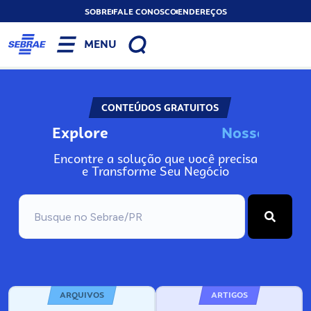
SOBRE
FALE CONOSCO
ENDEREÇOS
MENU
CONTEÚDOS GRATUITOS
Explore
N
o
s
s
o
s
I
n
f
o
Encontre a solução que você precisa
e Transforme Seu Negócio
ARQUIVOS
ARTIGOS