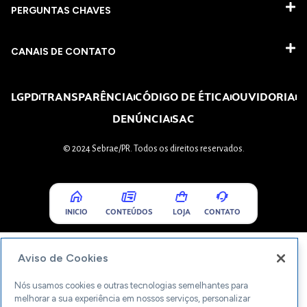
PERGUNTAS CHAVES​
CANAIS DE CONTATO
LGPD
TRANSPARÊNCIA
CÓDIGO DE ÉTICA
OUVIDORIA
DENÚNCIA
SAC
© 2024 Sebrae/PR. Todos os direitos reservados.
INICIO
CONTEÚDOS
LOJA
CONTATO
Aviso de Cookies
Nós usamos cookies e outras tecnologias semelhantes para
melhorar a sua experiência em nossos serviços, personalizar