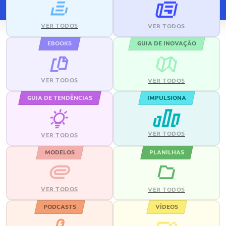
VER TODOS
VER TODOS
EBOOKS
GUIA DE INOVAÇÃO
VER TODOS
VER TODOS
GUIA DE TENDÊNCIAS
IMPULSIONA
VER TODOS
VER TODOS
MODELOS
PLANILHAS
VER TODOS
VER TODOS
PODCASTS
VÍDEOS