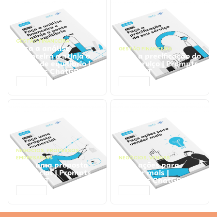
GESTÃO FINANCEIRA
Faça a análise
GESTÃO FINANCEIRA
financeira e atinja o
Faça a precificação do
ponto de equilíbrio |
seu serviço | Prompts
Prompts ChatGPT
ChatGPT
ACESSAR
ACESSAR
NEGÓCIOS
,
PROCESSOS
EMPRESARIAIS
NEGÓCIOS
,
VENDAS
Faça uma proposta
Faça ações para
comercial | Prompts
vender mais |
ChatGPT
Prompts ChatGPT
ACESSAR
ACESSAR