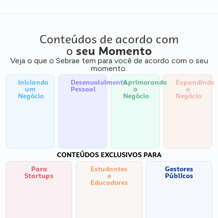
Conteúdos de acordo com
o
seu Momento
Veja o que o Sebrae tem para você de acordo com o seu
momento:
Iniciando
Desenvolvimento
Aprimorando
Expandindo
um
Pessoal
o
o
Negócio
Negócio
Negócio
CONTEÚDOS EXCLUSIVOS PARA
Para
Estudantes
Gestores
Startups
e
Públicos
Educadores