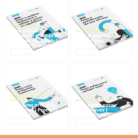
GESTÃO FINANCEIRA
Faça a análise
GESTÃO FINANCEIRA
financeira e atinja o
Faça a precificação do
ponto de equilíbrio |
seu serviço | Prompts
Prompts ChatGPT
ChatGPT
ACESSAR
ACESSAR
NEGÓCIOS
,
PROCESSOS
EMPRESARIAIS
NEGÓCIOS
,
VENDAS
Faça uma proposta
Faça ações para
comercial | Prompts
vender mais |
ChatGPT
Prompts ChatGPT
ACESSAR
ACESSAR