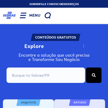
SOBRE
FALE CONOSCO
ENDEREÇOS
MENU
CONTEÚDOS GRATUITOS
Explore
N
o
s
s
o
s
A
Encontre a solução que você precisa
e Transforme Seu Negócio
ARQUIVOS
ARTIGOS