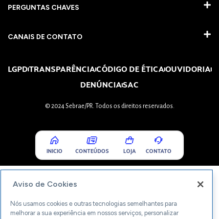
PERGUNTAS CHAVES​
CANAIS DE CONTATO
LGPD
TRANSPARÊNCIA
CÓDIGO DE ÉTICA
OUVIDORIA
DENÚNCIA
SAC
© 2024 Sebrae/PR. Todos os direitos reservados.
INICIO
CONTEÚDOS
LOJA
CONTATO
Aviso de Cookies
Nós usamos cookies e outras tecnologias semelhantes para
melhorar a sua experiência em nossos serviços, personalizar