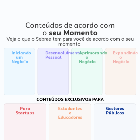
Conteúdos de acordo com
o
seu Momento
Veja o que o Sebrae tem para você de acordo com o seu
momento:
Iniciando
Desenvolvimento
Aprimorando
Expandindo
um
Pessoal
o
o
Negócio
Negócio
Negócio
CONTEÚDOS EXCLUSIVOS PARA
Para
Estudantes
Gestores
Startups
e
Públicos
Educadores