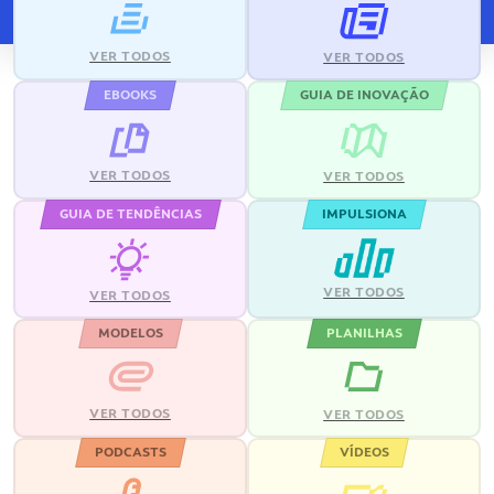
VER TODOS
VER TODOS
EBOOKS
GUIA DE INOVAÇÃO
VER TODOS
VER TODOS
GUIA DE TENDÊNCIAS
IMPULSIONA
VER TODOS
VER TODOS
MODELOS
PLANILHAS
VER TODOS
VER TODOS
PODCASTS
VÍDEOS