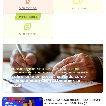
VER TODOS
VER TODOS
WEBSTORIES
VER TODOS
ABERTURA DE EMPRESA
,
ABRIR CNPJ
,
CNPJ ALFANUMÉRICO
,
EMPREENDEDORISMO
,
NOVO FORMATO DE CNPJ
,
RECEITA FEDERAL
Vai abrir uma empresa? Entenda como
funciona o novo CNPJ Alfanumérico
ACESSAR
Como ORGANIZAR sua EMPRESA. Reduzir
erros e crescer com SEGURANÇA.