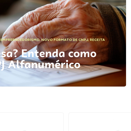
,
EMPREENDEDORISMO
,
NOVO FORMATO DE CNPJ
,
RECEITA
esa? Entenda como
PJ Alfanumérico