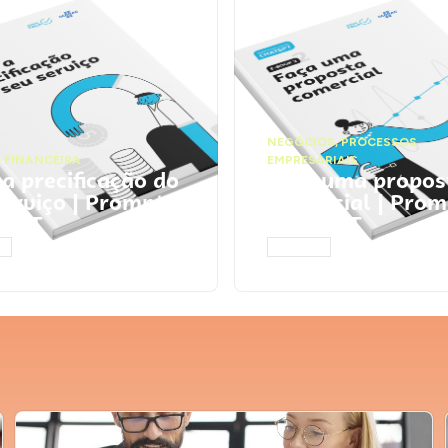
NEGÓCIOS
,
PROCESSOS
 FINANCEIRA
EMPRESARIAIS
 a precificação do
Faça uma propos
serviço | Prompts
comercial | Prom
tGPT
ChatGPT
AR
ACESSAR