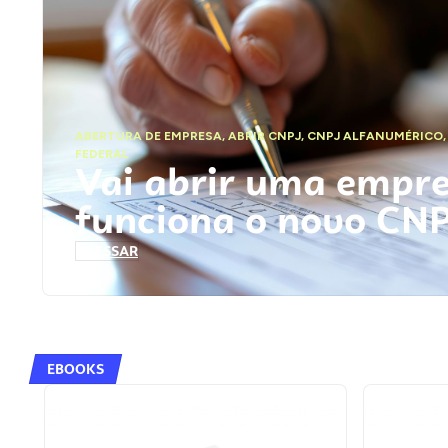
ABERTURA DE EMPRESA
,
ABRIR CNPJ
,
CNPJ ALFANUMÉRICO
FEDERAL
Vai abrir uma empr
funciona o novo CN
ACESSAR
EBOOKS