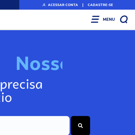
ACESSAR CONTA
|
CADASTRE-SE
MENU
N
o
s
s
o
s
I
n
f
o
g
precisa
io