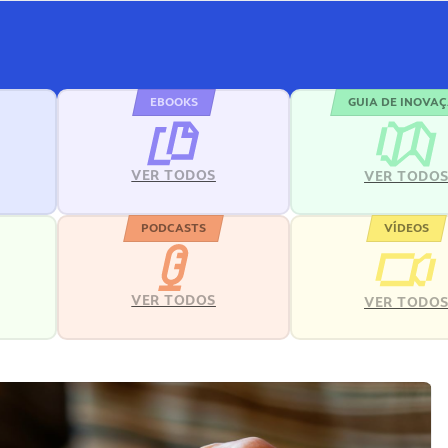
EBOOKS
GUIA DE INOVA
VER TODOS
VER TODO
PODCASTS
VÍDEOS
VER TODOS
VER TODO