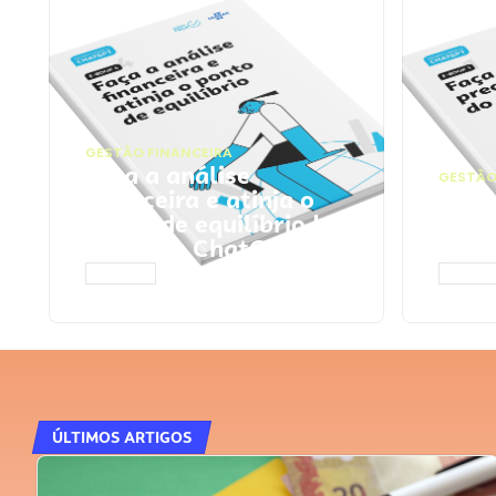
GESTÃO FINANCEIRA
Faça a análise
GESTÃO
financeira e atinja o
Faça
ponto de equilíbrio |
seu 
Prompts ChatGPT
Cha
ACESSAR
ACESS
ÚLTIMOS ARTIGOS