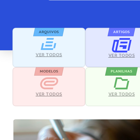
ARQUIVOS
ARTIGOS
VER TODOS
VER TODOS
MODELOS
PLANILHAS
VER TODOS
VER TODOS