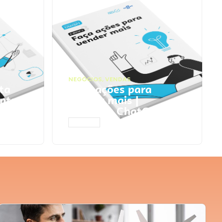
NEGÓCIOS
,
VENDAS
ta
Faça ações para
pts
vender mais |
Prompts ChatGPT
ACESSAR