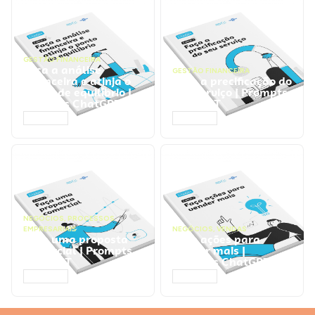
GESTÃO FINANCEIRA
Faça a análise
GESTÃO FINANCEIRA
financeira e atinja o
Faça a precificação do
ponto de equilíbrio |
seu serviço | Prompts
Prompts ChatGPT
ChatGPT
ACESSAR
ACESSAR
NEGÓCIOS
,
PROCESSOS
EMPRESARIAIS
NEGÓCIOS
,
VENDAS
Faça uma proposta
Faça ações para
comercial | Prompts
vender mais |
ChatGPT
Prompts ChatGPT
ACESSAR
ACESSAR