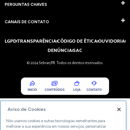
PERGUNTAS CHAVES​
CANAIS DE CONTATO
LGPD
TRANSPARÊNCIA
CÓDIGO DE ÉTICA
OUVIDORIA
DENÚNCIA
SAC
© 2024 Sebrae/PR. Todos os direitos reservados.
INICIO
CONTEÚDOS
LOJA
CONTATO
Aviso de Cookies
Nós usamos cookies e outras tecnologias semelhantes para
melhorar a sua experiência em nossos serviços, personalizar