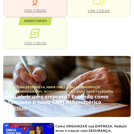
VER TODOS
VER TODOS
WEBSTORIES
VER TODOS
ABERTURA DE EMPRESA
,
ABRIR CNPJ
,
CNPJ ALFANUMÉRICO
,
EMPREENDEDORISMO
,
NOVO FORMATO DE CNPJ
,
RECEITA FEDERAL
Vai abrir uma empresa? Entenda como
funciona o novo CNPJ Alfanumérico
ACESSAR
Como ORGANIZAR sua EMPRESA. Reduzir
erros e crescer com SEGURANÇA.