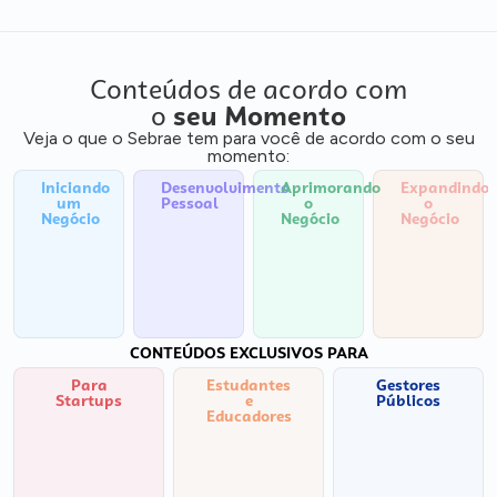
Conteúdos de acordo com
o
seu Momento
Veja o que o Sebrae tem para você de acordo com o seu
momento:
Iniciando
Desenvolvimento
Aprimorando
Expandindo
um
Pessoal
o
o
Negócio
Negócio
Negócio
CONTEÚDOS EXCLUSIVOS PARA
Para
Estudantes
Gestores
Startups
e
Públicos
Educadores