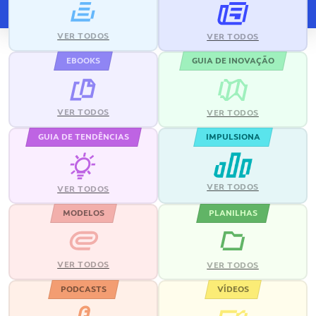
VER TODOS
VER TODOS
EBOOKS
GUIA DE INOVAÇÃO
VER TODOS
VER TODOS
GUIA DE TENDÊNCIAS
IMPULSIONA
VER TODOS
VER TODOS
MODELOS
PLANILHAS
VER TODOS
VER TODOS
PODCASTS
VÍDEOS