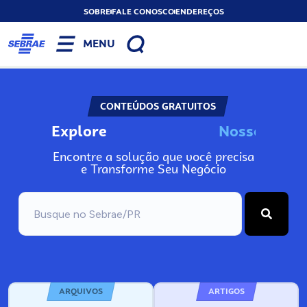
SOBRE
FALE CONOSCO
ENDEREÇOS
MENU
CONTEÚDOS GRATUITOS
Explore
N
o
s
s
o
s
A
Encontre a solução que você precisa
e Transforme Seu Negócio
ARQUIVOS
ARTIGOS