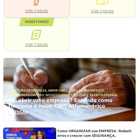
VER TODOS
VER TODOS
WEBSTORIES
VER TODOS
ABERTURA DE EMPRESA
,
ABRIR CNPJ
,
CNPJ ALFANUMÉRICO
,
EMPREENDEDORISMO
,
NOVO FORMATO DE CNPJ
,
RECEITA FEDERAL
Vai abrir uma empresa? Entenda como
funciona o novo CNPJ Alfanumérico
ACESSAR
Como ORGANIZAR sua EMPRESA. Reduzir
erros e crescer com SEGURANÇA.