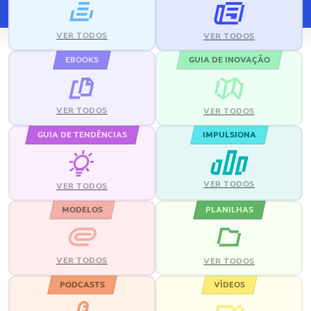
VER TODOS
VER TODOS
EBOOKS
GUIA DE INOVAÇÃO
VER TODOS
VER TODOS
GUIA DE TENDÊNCIAS
IMPULSIONA
VER TODOS
VER TODOS
MODELOS
PLANILHAS
VER TODOS
VER TODOS
PODCASTS
VÍDEOS