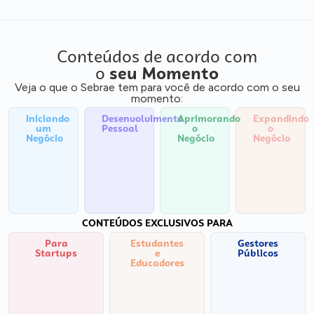
Conteúdos de acordo com
o
seu Momento
Veja o que o Sebrae tem para você de acordo com o seu
momento:
Iniciando
Desenvolvimento
Aprimorando
Expandindo
um
Pessoal
o
o
Negócio
Negócio
Negócio
CONTEÚDOS EXCLUSIVOS PARA
Para
Estudantes
Gestores
Startups
e
Públicos
Educadores