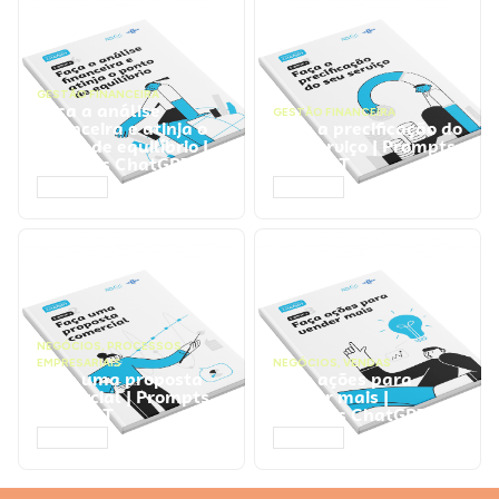
GESTÃO FINANCEIRA
Faça a análise
GESTÃO FINANCEIRA
financeira e atinja o
Faça a precificação do
ponto de equilíbrio |
seu serviço | Prompts
Prompts ChatGPT
ChatGPT
ACESSAR
ACESSAR
NEGÓCIOS
,
PROCESSOS
EMPRESARIAIS
NEGÓCIOS
,
VENDAS
Faça uma proposta
Faça ações para
comercial | Prompts
vender mais |
ChatGPT
Prompts ChatGPT
ACESSAR
ACESSAR