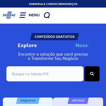
SOBRE
FALE CONOSCO
ENDEREÇOS
MENU
CONTEÚDOS GRATUITOS
Explore
N
o
s
s
o
s
I
n
f
Encontre a solução que você precisa
e Transforme Seu Negócio
ARQUIVOS
ARTIGOS