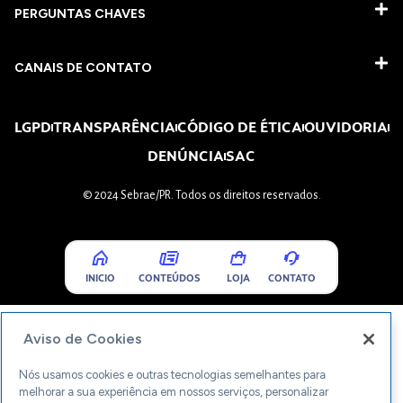
PERGUNTAS CHAVES​
CANAIS DE CONTATO
LGPD
TRANSPARÊNCIA
CÓDIGO DE ÉTICA
OUVIDORIA
DENÚNCIA
SAC
© 2024 Sebrae/PR. Todos os direitos reservados.
INICIO
CONTEÚDOS
LOJA
CONTATO
Aviso de Cookies
Nós usamos cookies e outras tecnologias semelhantes para
melhorar a sua experiência em nossos serviços, personalizar