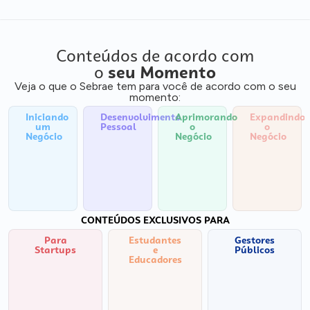
Conteúdos de acordo com
o
seu Momento
Veja o que o Sebrae tem para você de acordo com o seu
momento:
Iniciando
Desenvolvimento
Aprimorando
Expandindo
um
Pessoal
o
o
Negócio
Negócio
Negócio
CONTEÚDOS EXCLUSIVOS PARA
Para
Estudantes
Gestores
Startups
e
Públicos
Educadores