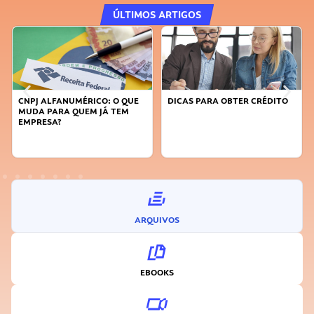
ÚLTIMOS ARTIGOS
QUE
DICAS PARA OBTER CRÉDITO
FAÇA A DIFERENÇA: SEJA
M
SUSTENTÁVEL, SEJA
INOVADOR
ARQUIVOS
EBOOKS