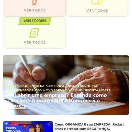
VER TODOS
VER TODOS
WEBSTORIES
VER TODOS
ABERTURA DE EMPRESA
,
ABRIR CNPJ
,
CNPJ ALFANUMÉRICO
,
EMPREENDEDORISMO
,
NOVO FORMATO DE CNPJ
,
RECEITA FEDERAL
Vai abrir uma empresa? Entenda como
funciona o novo CNPJ Alfanumérico
ACESSAR
Como ORGANIZAR sua EMPRESA. Reduzir
erros e crescer com SEGURANÇA.