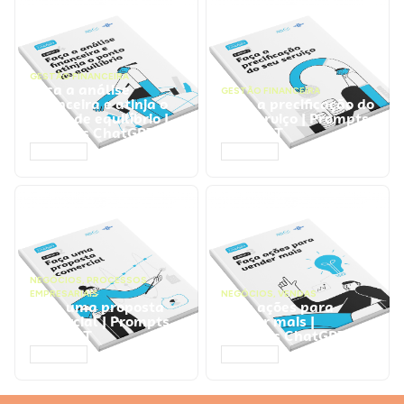
GESTÃO FINANCEIRA
Faça a análise
GESTÃO FINANCEIRA
financeira e atinja o
Faça a precificação do
ponto de equilíbrio |
seu serviço | Prompts
Prompts ChatGPT
ChatGPT
ACESSAR
ACESSAR
NEGÓCIOS
,
PROCESSOS
EMPRESARIAIS
NEGÓCIOS
,
VENDAS
Faça uma proposta
Faça ações para
comercial | Prompts
vender mais |
ChatGPT
Prompts ChatGPT
ACESSAR
ACESSAR