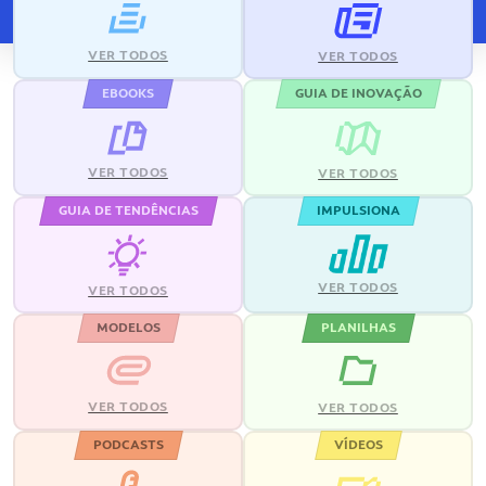
VER TODOS
VER TODOS
EBOOKS
GUIA DE INOVAÇÃO
VER TODOS
VER TODOS
GUIA DE TENDÊNCIAS
IMPULSIONA
VER TODOS
VER TODOS
MODELOS
PLANILHAS
VER TODOS
VER TODOS
PODCASTS
VÍDEOS