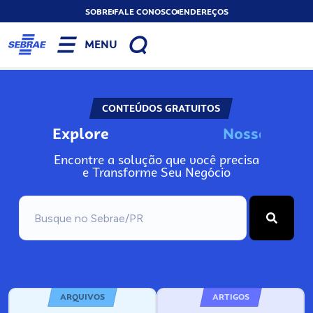
SOBRE
FALE CONOSCO
ENDEREÇOS
MENU
CONTEÚDOS GRATUITOS
Explore
N
o
s
s
o
s
A
Encontre a solução que você precisa
e Transforme Seu Negócio
ARQUIVOS
ARTIGOS