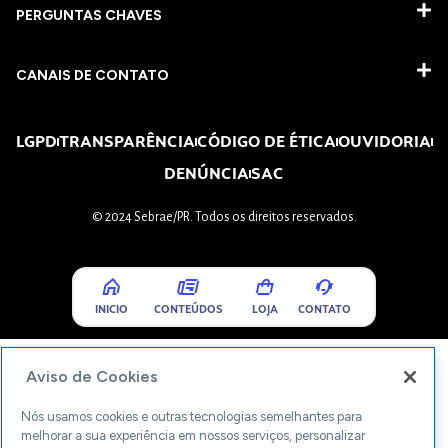
PERGUNTAS CHAVES​
CANAIS DE CONTATO
LGPD
TRANSPARÊNCIA
CÓDIGO DE ÉTICA
OUVIDORIA
DENÚNCIA
SAC
© 2024 Sebrae/PR. Todos os direitos reservados.
INICIO
CONTEÚDOS
LOJA
CONTATO
Aviso de Cookies
Nós usamos cookies e outras tecnologias semelhantes para
melhorar a sua experiência em nossos serviços, personalizar