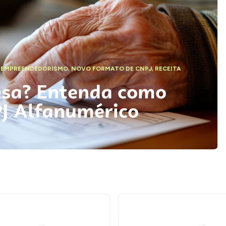
,
EMPREENDEDORISMO
,
NOVO FORMATO DE CNPJ
,
RECEITA
esa? Entenda como
PJ Alfanumérico