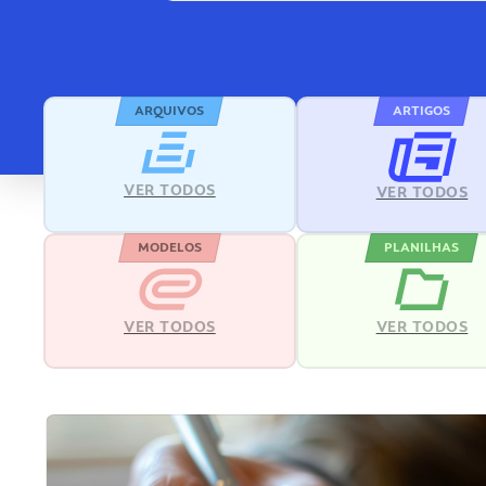
ARQUIVOS
ARTIGOS
VER TODOS
VER TODOS
MODELOS
PLANILHAS
VER TODOS
VER TODOS