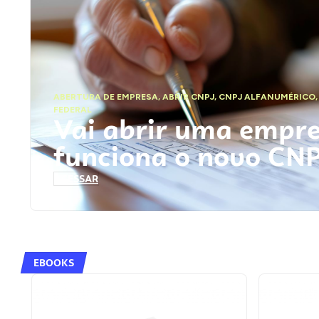
ABERTURA DE EMPRESA
,
ABRIR CNPJ
,
CNPJ ALFANUMÉRICO
FEDERAL
Vai abrir uma empr
funciona o novo CN
ACESSAR
EBOOKS