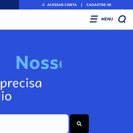
ACESSAR CONTA
|
CADASTRE-SE
MENU
N
o
s
s
o
s
I
n
f
o
g
precisa
io