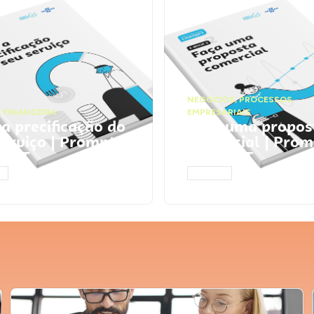
NEGÓCIOS
,
PROCESSOS
 FINANCEIRA
EMPRESARIAIS
 a precificação do
Faça uma propos
serviço | Prompts
comercial | Prom
tGPT
ChatGPT
AR
ACESSAR