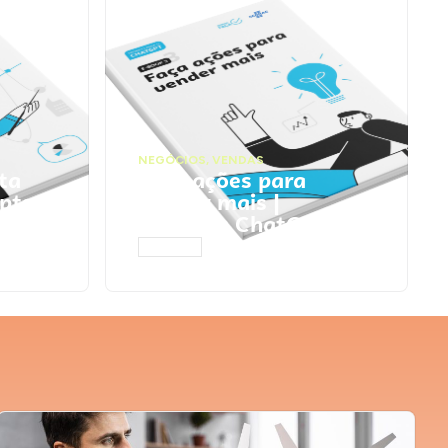
NEGÓCIOS
,
VENDAS
ta
Faça ações para
pts
vender mais |
Prompts ChatGPT
ACESSAR