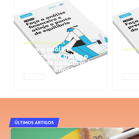
GESTÃO FINANCEIRA
Faça a análise
GESTÃO
financeira e atinja o
Faça
ponto de equilíbrio |
seu 
Prompts ChatGPT
Cha
ACESSAR
ACESS
ÚLTIMOS ARTIGOS