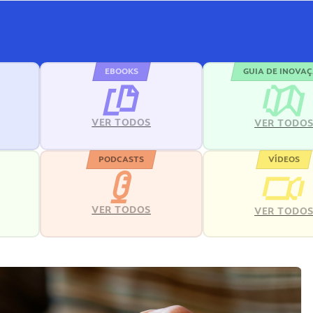
EBOOKS
GUIA DE INOVA
VER TODOS
VER TODO
PODCASTS
VÍDEOS
VER TODOS
VER TODO