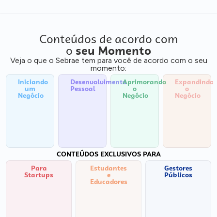
Conteúdos de acordo com
o
seu Momento
Veja o que o Sebrae tem para você de acordo com o seu
momento:
Iniciando
Desenvolvimento
Aprimorando
Expandindo
um
Pessoal
o
o
Negócio
Negócio
Negócio
CONTEÚDOS EXCLUSIVOS PARA
Para
Estudantes
Gestores
Startups
e
Públicos
Educadores