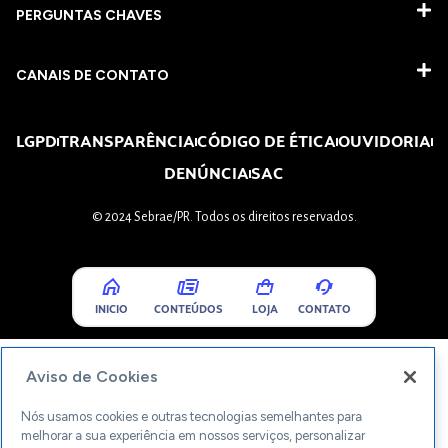
PERGUNTAS CHAVES​
CANAIS DE CONTATO
LGPD
TRANSPARÊNCIA
CÓDIGO DE ÉTICA
OUVIDORIA
DENÚNCIA
SAC
© 2024 Sebrae/PR. Todos os direitos reservados.
INICIO
CONTEÚDOS
LOJA
CONTATO
Aviso de Cookies
Nós usamos cookies e outras tecnologias semelhantes para
melhorar a sua experiência em nossos serviços, personalizar