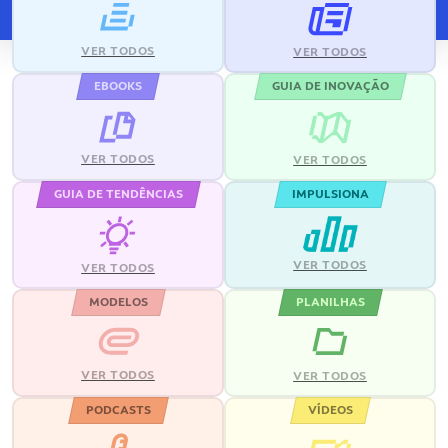
VER TODOS
VER TODOS
EBOOKS
GUIA DE INOVAÇÃO
VER TODOS
VER TODOS
GUIA DE TENDÊNCIAS
IMPULSIONA
VER TODOS
VER TODOS
MODELOS
PLANILHAS
VER TODOS
VER TODOS
PODCASTS
VÍDEOS