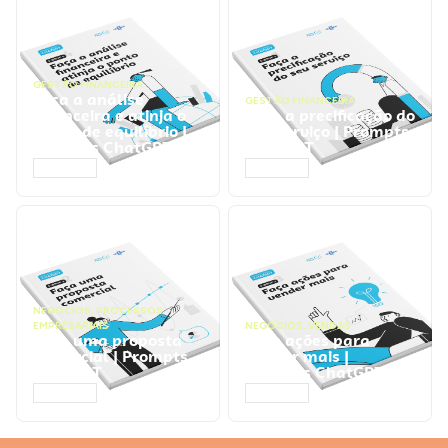
GESTÃO FINANCEIRA
Faça a análise
GESTÃO FINANCEIRA
financeira e atinja o
Faça a precificação do
ponto de equilíbrio |
seu serviço | Prompts
Prompts ChatGPT
ChatGPT
ACESSAR
ACESSAR
NEGÓCIOS
,
PROCESSOS
EMPRESARIAIS
NEGÓCIOS
,
VENDAS
Faça uma proposta
Faça ações para
comercial | Prompts
vender mais |
ChatGPT
Prompts ChatGPT
ACESSAR
ACESSAR