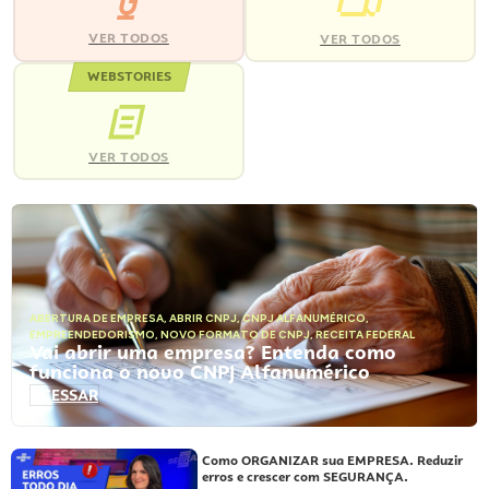
VER TODOS
VER TODOS
WEBSTORIES
VER TODOS
ABERTURA DE EMPRESA
,
ABRIR CNPJ
,
CNPJ ALFANUMÉRICO
,
EMPREENDEDORISMO
,
NOVO FORMATO DE CNPJ
,
RECEITA FEDERAL
Vai abrir uma empresa? Entenda como
funciona o novo CNPJ Alfanumérico
ACESSAR
Como ORGANIZAR sua EMPRESA. Reduzir
erros e crescer com SEGURANÇA.