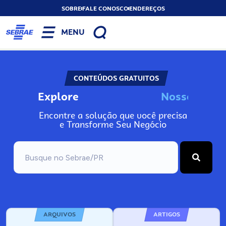
SOBRE
FALE CONOSCO
ENDEREÇOS
MENU
CONTEÚDOS GRATUITOS
Explore
N
o
s
s
o
s
A
I
Encontre a solução que você precisa
e Transforme Seu Negócio
ARQUIVOS
ARTIGOS