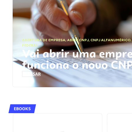
ABERTURA DE EMPRESA
,
ABRIR CNPJ
,
CNPJ ALFANUMÉRICO
FEDERAL
Vai abrir uma empr
funciona o novo CN
ACESSAR
EBOOKS