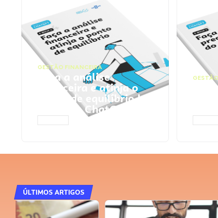
GESTÃO FINANCEIRA
Faça a análise
GESTÃO
financeira e atinja o
Faça
ponto de equilíbrio |
seu 
Prompts ChatGPT
Cha
ACESSAR
ACESS
ÚLTIMOS ARTIGOS