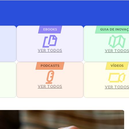
EBOOKS
GUIA DE INOVA
VER TODOS
VER TODO
PODCASTS
VÍDEOS
VER TODOS
VER TODO