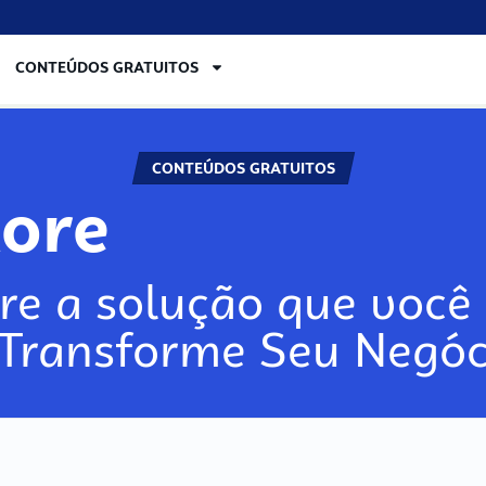
CONTEÚDOS GRATUITOS
CONTEÚDOS GRATUITOS
lore
re a solução que você 
 Transforme Seu Negóc