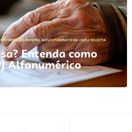
,
EMPREENDEDORISMO
,
NOVO FORMATO DE CNPJ
,
RECEITA
esa? Entenda como
PJ Alfanumérico