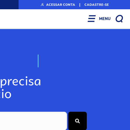
ACESSAR CONTA
|
CADASTRE-SE
MENU
N
o
s
s
o
s
A
r
precisa
io