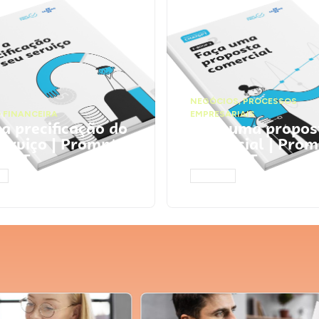
NEGÓCIOS
,
PROCESSOS
 FINANCEIRA
EMPRESARIAIS
 a precificação do
Faça uma propos
serviço | Prompts
comercial | Prom
tGPT
ChatGPT
AR
ACESSAR