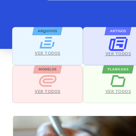
ARQUIVOS
ARTIGOS
VER TODOS
VER TODOS
MODELOS
PLANILHAS
VER TODOS
VER TODOS