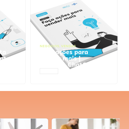
NEGÓCIOS
,
VENDAS
ta
Faça ações para
pts
vender mais |
Prompts ChatGPT
ACESSAR