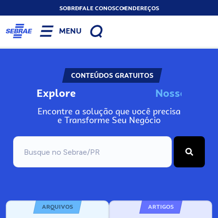
SOBRE
FALE CONOSCO
ENDEREÇOS
MENU
CONTEÚDOS GRATUITOS
Explore
N
o
s
s
o
s
I
n
f
o
Encontre a solução que você precisa
e Transforme Seu Negócio
ARQUIVOS
ARTIGOS