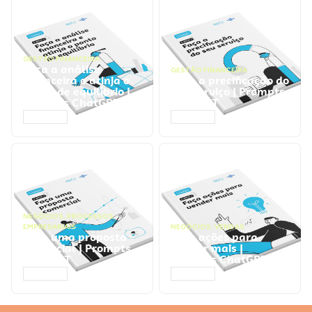
GESTÃO FINANCEIRA
Faça a análise
GESTÃO FINANCEIRA
financeira e atinja o
Faça a precificação do
ponto de equilíbrio |
seu serviço | Prompts
Prompts ChatGPT
ChatGPT
ACESSAR
ACESSAR
NEGÓCIOS
,
PROCESSOS
EMPRESARIAIS
NEGÓCIOS
,
VENDAS
Faça uma proposta
Faça ações para
comercial | Prompts
vender mais |
ChatGPT
Prompts ChatGPT
ACESSAR
ACESSAR