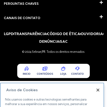
PERGUNTAS CHAVES​
CANAIS DE CONTATO
LGPD
TRANSPARÊNCIA
CÓDIGO DE ÉTICA
OUVIDORIA
DENÚNCIA
SAC
© 2024 Sebrae/PR. Todos os direitos reservados.
INICIO
CONTEÚDOS
LOJA
CONTATO
Aviso de Cookies
Nós usamos cookies e outras tecnologias semelhantes para
melhorar a sua experiência em nossos serviços, personalizar