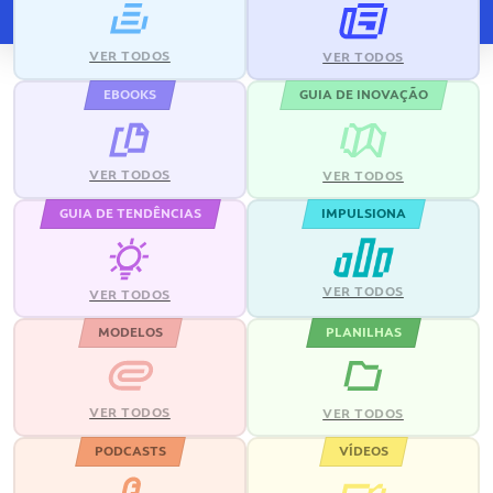
VER TODOS
VER TODOS
EBOOKS
GUIA DE INOVAÇÃO
VER TODOS
VER TODOS
GUIA DE TENDÊNCIAS
IMPULSIONA
VER TODOS
VER TODOS
MODELOS
PLANILHAS
VER TODOS
VER TODOS
PODCASTS
VÍDEOS