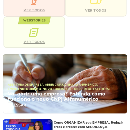
VER TODOS
VER TODOS
WEBSTORIES
VER TODOS
ABERTURA DE EMPRESA
,
ABRIR CNPJ
,
CNPJ ALFANUMÉRICO
,
EMPREENDEDORISMO
,
NOVO FORMATO DE CNPJ
,
RECEITA FEDERAL
Vai abrir uma empresa? Entenda como
funciona o novo CNPJ Alfanumérico
ACESSAR
Como ORGANIZAR sua EMPRESA. Reduzir
erros e crescer com SEGURANÇA.