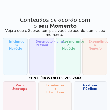
Conteúdos de acordo com
o
seu Momento
Veja o que o Sebrae tem para você de acordo com o seu
momento:
Iniciando
Desenvolvimento
Aprimorando
Expandindo
um
Pessoal
o
o
Negócio
Negócio
Negócio
CONTEÚDOS EXCLUSIVOS PARA
Para
Estudantes
Gestores
Startups
e
Públicos
Educadores