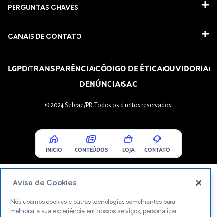
PERGUNTAS CHAVES​
CANAIS DE CONTATO
LGPD
TRANSPARÊNCIA
CÓDIGO DE ÉTICA
OUVIDORIA
DENÚNCIA
SAC
© 2024 Sebrae/PR. Todos os direitos reservados.
INICIO
CONTEÚDOS
LOJA
CONTATO
Aviso de Cookies
Nós usamos cookies e outras tecnologias semelhantes para
melhorar a sua experiência em nossos serviços, personalizar