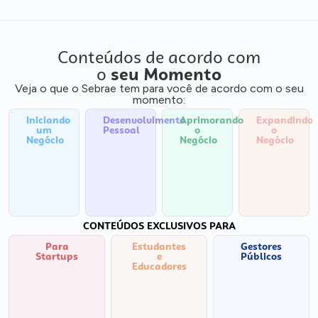
Conteúdos de acordo com
o
seu Momento
Veja o que o Sebrae tem para você de acordo com o seu
momento:
Iniciando
Desenvolvimento
Aprimorando
Expandindo
um
Pessoal
o
o
Negócio
Negócio
Negócio
CONTEÚDOS EXCLUSIVOS PARA
Para
Estudantes
Gestores
Startups
e
Públicos
Educadores