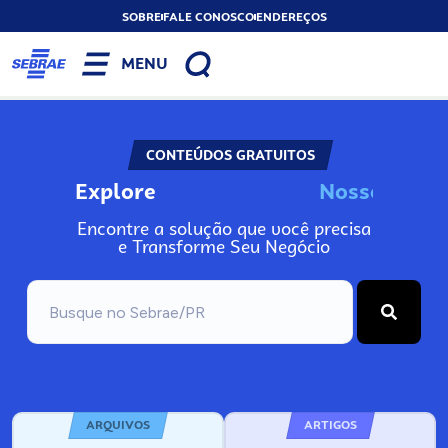
SOBRE
FALE CONOSCO
ENDEREÇOS
MENU
CONTEÚDOS GRATUITOS
Explore
N
o
s
s
o
s
I
n
f
Encontre a solução que você precisa
e Transforme Seu Negócio
ARQUIVOS
ARTIGOS