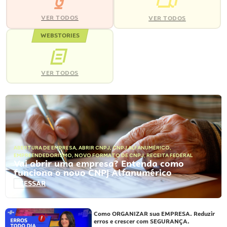
VER TODOS
VER TODOS
WEBSTORIES
VER TODOS
ABERTURA DE EMPRESA
,
ABRIR CNPJ
,
CNPJ ALFANUMÉRICO
,
EMPREENDEDORISMO
,
NOVO FORMATO DE CNPJ
,
RECEITA FEDERAL
Vai abrir uma empresa? Entenda como
funciona o novo CNPJ Alfanumérico
ACESSAR
Como ORGANIZAR sua EMPRESA. Reduzir
erros e crescer com SEGURANÇA.