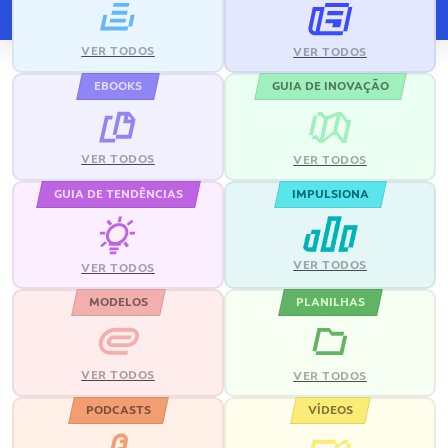
VER TODOS
VER TODOS
EBOOKS
GUIA DE INOVAÇÃO
VER TODOS
VER TODOS
GUIA DE TENDÊNCIAS
IMPULSIONA
VER TODOS
VER TODOS
MODELOS
PLANILHAS
VER TODOS
VER TODOS
PODCASTS
VÍDEOS