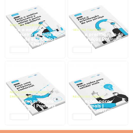
GESTÃO FINANCEIRA
Faça a análise
GESTÃO FINANCEIRA
financeira e atinja o
Faça a precificação do
ponto de equilíbrio |
seu serviço | Prompts
Prompts ChatGPT
ChatGPT
ACESSAR
ACESSAR
NEGÓCIOS
,
PROCESSOS
EMPRESARIAIS
NEGÓCIOS
,
VENDAS
Faça uma proposta
Faça ações para
comercial | Prompts
vender mais |
ChatGPT
Prompts ChatGPT
ACESSAR
ACESSAR