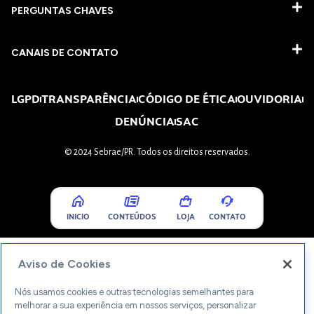
PERGUNTAS CHAVES​
CANAIS DE CONTATO
LGPD
TRANSPARÊNCIA
CÓDIGO DE ÉTICA
OUVIDORIA
DENÚNCIA
SAC
© 2024 Sebrae/PR. Todos os direitos reservados.
INICIO
CONTEÚDOS
LOJA
CONTATO
Aviso de Cookies
Nós usamos cookies e outras tecnologias semelhantes para
melhorar a sua experiência em nossos serviços, personalizar