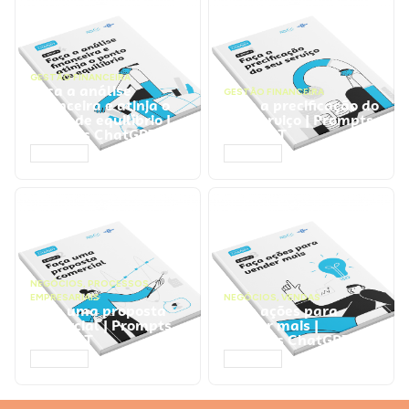
GESTÃO FINANCEIRA
Faça a análise
GESTÃO FINANCEIRA
financeira e atinja o
Faça a precificação do
ponto de equilíbrio |
seu serviço | Prompts
Prompts ChatGPT
ChatGPT
ACESSAR
ACESSAR
NEGÓCIOS
,
PROCESSOS
EMPRESARIAIS
NEGÓCIOS
,
VENDAS
Faça uma proposta
Faça ações para
comercial | Prompts
vender mais |
ChatGPT
Prompts ChatGPT
ACESSAR
ACESSAR