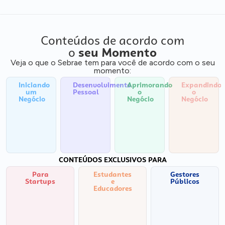
Conteúdos de acordo com
o
seu Momento
Veja o que o Sebrae tem para você de acordo com o seu
momento:
Iniciando
Desenvolvimento
Aprimorando
Expandindo
um
Pessoal
o
o
Negócio
Negócio
Negócio
CONTEÚDOS EXCLUSIVOS PARA
Para
Estudantes
Gestores
Startups
e
Públicos
Educadores