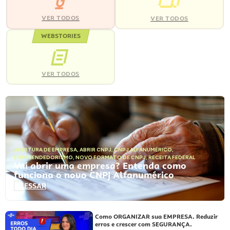
VER TODOS
VER TODOS
WEBSTORIES
VER TODOS
ABERTURA DE EMPRESA
,
ABRIR CNPJ
,
CNPJ ALFANUMÉRICO
,
EMPREENDEDORISMO
,
NOVO FORMATO DE CNPJ
,
RECEITA FEDERAL
Vai abrir uma empresa? Entenda como
funciona o novo CNPJ Alfanumérico
ACESSAR
Como ORGANIZAR sua EMPRESA. Reduzir
erros e crescer com SEGURANÇA.