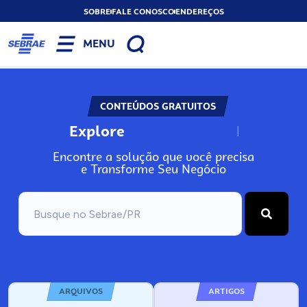
SOBRE
FALE CONOSCO
ENDEREÇOS
MENU
CONTEÚDOS GRATUITOS
Explore
N
o
s
s
o
s
A
Encontre a solução que você precisa
e Transforme Seu Negócio
ARQUIVOS
ARTIGOS