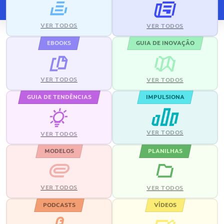
VER TODOS
VER TODOS
EBOOKS
GUIA DE INOVAÇÃO
VER TODOS
VER TODOS
GUIA DE TENDÊNCIAS
IMPULSIONA
VER TODOS
VER TODOS
MODELOS
PLANILHAS
VER TODOS
VER TODOS
PODCASTS
VÍDEOS