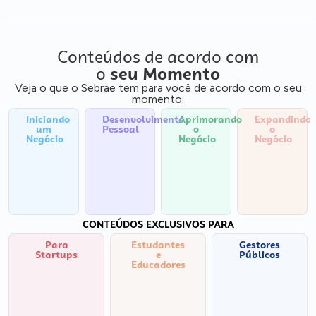
Conteúdos de acordo com
o
seu Momento
Veja o que o Sebrae tem para você de acordo com o seu
momento:
Iniciando
Desenvolvimento
Aprimorando
Expandindo
um
Pessoal
o
o
Negócio
Negócio
Negócio
CONTEÚDOS EXCLUSIVOS PARA
Para
Estudantes
Gestores
Startups
e
Públicos
Educadores