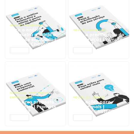
GESTÃO FINANCEIRA
Faça a análise
GESTÃO FINANCEIRA
financeira e atinja o
Faça a precificação do
ponto de equilíbrio |
seu serviço | Prompts
Prompts ChatGPT
ChatGPT
ACESSAR
ACESSAR
NEGÓCIOS
,
PROCESSOS
EMPRESARIAIS
NEGÓCIOS
,
VENDAS
Faça uma proposta
Faça ações para
comercial | Prompts
vender mais |
ChatGPT
Prompts ChatGPT
ACESSAR
ACESSAR