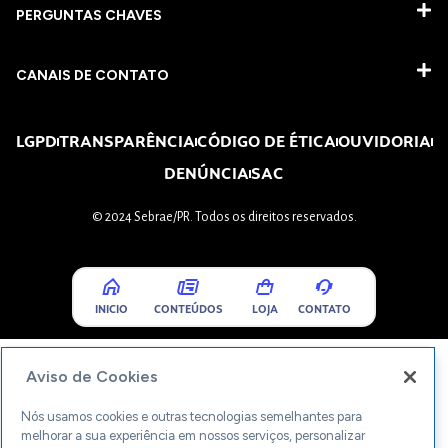
PERGUNTAS CHAVES​
CANAIS DE CONTATO
LGPD
TRANSPARÊNCIA
CÓDIGO DE ÉTICA
OUVIDORIA
DENÚNCIA
SAC
© 2024 Sebrae/PR. Todos os direitos reservados.
INICIO
CONTEÚDOS
LOJA
CONTATO
Aviso de Cookies
Nós usamos cookies e outras tecnologias semelhantes para
melhorar a sua experiência em nossos serviços, personalizar