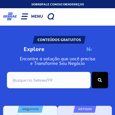
SOBRE
FALE CONOSCO
ENDEREÇOS
MENU
CONTEÚDOS GRATUITOS
Explore
N
o
s
s
o
s
P
o
Encontre a solução que você precisa
e Transforme Seu Negócio
ARQUIVOS
ARTIGOS