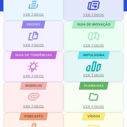
VER TODOS
VER TODOS
EBOOKS
GUIA DE INOVAÇÃO
VER TODOS
VER TODOS
GUIA DE TENDÊNCIAS
IMPULSIONA
VER TODOS
VER TODOS
MODELOS
PLANILHAS
VER TODOS
VER TODOS
PODCASTS
VÍDEOS