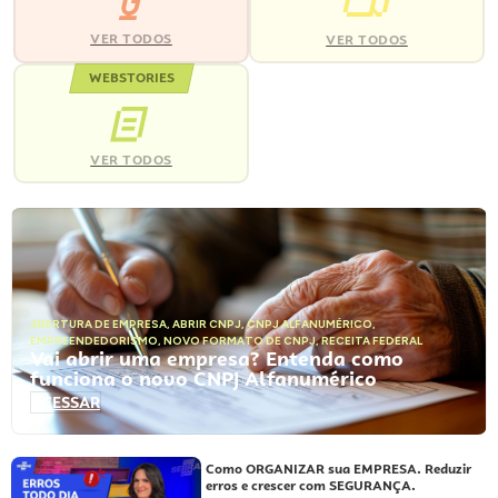
VER TODOS
VER TODOS
WEBSTORIES
VER TODOS
ABERTURA DE EMPRESA
,
ABRIR CNPJ
,
CNPJ ALFANUMÉRICO
,
EMPREENDEDORISMO
,
NOVO FORMATO DE CNPJ
,
RECEITA FEDERAL
Vai abrir uma empresa? Entenda como
funciona o novo CNPJ Alfanumérico
ACESSAR
Como ORGANIZAR sua EMPRESA. Reduzir
erros e crescer com SEGURANÇA.