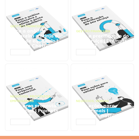
GESTÃO FINANCEIRA
Faça a análise
GESTÃO FINANCEIRA
financeira e atinja o
Faça a precificação do
ponto de equilíbrio |
seu serviço | Prompts
Prompts ChatGPT
ChatGPT
ACESSAR
ACESSAR
NEGÓCIOS
,
PROCESSOS
EMPRESARIAIS
NEGÓCIOS
,
VENDAS
Faça uma proposta
Faça ações para
comercial | Prompts
vender mais |
ChatGPT
Prompts ChatGPT
ACESSAR
ACESSAR