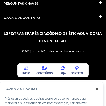
PERGUNTAS CHAVES​
CANAIS DE CONTATO
LGPD
TRANSPARÊNCIA
CÓDIGO DE ÉTICA
OUVIDORIA
DENÚNCIA
SAC
© 2024 Sebrae/PR. Todos os direitos reservados.
INICIO
CONTEÚDOS
LOJA
CONTATO
Aviso de Cookies
Nós usamos cookies e outras tecnologias semelhantes para
melhorar a sua experiência em nossos serviços, personalizar