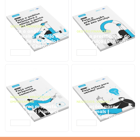
GESTÃO FINANCEIRA
Faça a análise
GESTÃO FINANCEIRA
financeira e atinja o
Faça a precificação do
ponto de equilíbrio |
seu serviço | Prompts
Prompts ChatGPT
ChatGPT
ACESSAR
ACESSAR
NEGÓCIOS
,
PROCESSOS
EMPRESARIAIS
NEGÓCIOS
,
VENDAS
Faça uma proposta
Faça ações para
comercial | Prompts
vender mais |
ChatGPT
Prompts ChatGPT
ACESSAR
ACESSAR