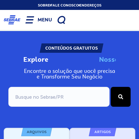
SOBRE
FALE CONOSCO
ENDEREÇOS
MENU
CONTEÚDOS GRATUITOS
Explore
N
o
s
s
o
s
I
n
f
o
Encontre a solução que você precisa
e Transforme Seu Negócio
ARQUIVOS
ARTIGOS