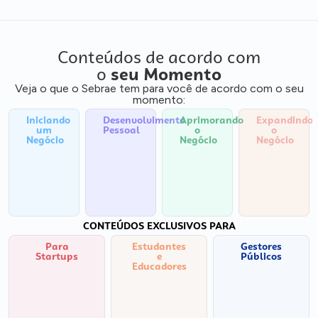
Conteúdos de acordo com
o
seu Momento
Veja o que o Sebrae tem para você de acordo com o seu
momento:
Iniciando
Desenvolvimento
Aprimorando
Expandindo
um
Pessoal
o
o
Negócio
Negócio
Negócio
CONTEÚDOS EXCLUSIVOS PARA
Para
Estudantes
Gestores
Startups
e
Públicos
Educadores