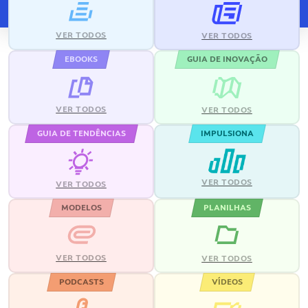
VER TODOS
VER TODOS
EBOOKS
GUIA DE INOVAÇÃO
VER TODOS
VER TODOS
GUIA DE TENDÊNCIAS
IMPULSIONA
VER TODOS
VER TODOS
MODELOS
PLANILHAS
VER TODOS
VER TODOS
PODCASTS
VÍDEOS