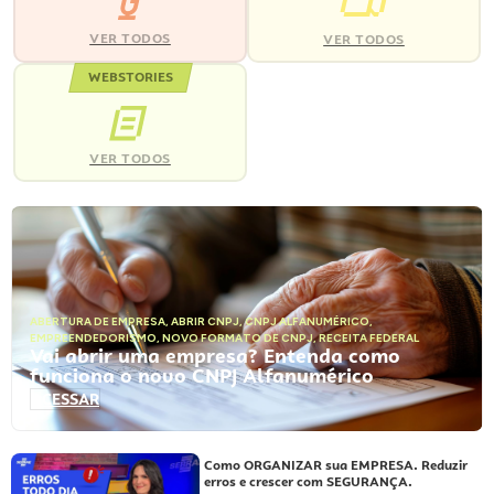
VER TODOS
VER TODOS
WEBSTORIES
VER TODOS
ABERTURA DE EMPRESA
,
ABRIR CNPJ
,
CNPJ ALFANUMÉRICO
,
EMPREENDEDORISMO
,
NOVO FORMATO DE CNPJ
,
RECEITA FEDERAL
Vai abrir uma empresa? Entenda como
funciona o novo CNPJ Alfanumérico
ACESSAR
Como ORGANIZAR sua EMPRESA. Reduzir
erros e crescer com SEGURANÇA.