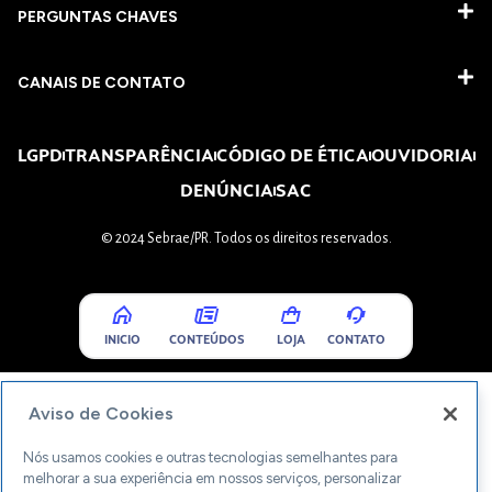
PERGUNTAS CHAVES​
CANAIS DE CONTATO
LGPD
TRANSPARÊNCIA
CÓDIGO DE ÉTICA
OUVIDORIA
DENÚNCIA
SAC
© 2024 Sebrae/PR. Todos os direitos reservados.
INICIO
CONTEÚDOS
LOJA
CONTATO
Aviso de Cookies
Nós usamos cookies e outras tecnologias semelhantes para
melhorar a sua experiência em nossos serviços, personalizar