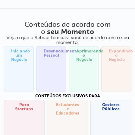
Conteúdos de acordo com
o
seu Momento
Veja o que o Sebrae tem para você de acordo com o seu
momento:
Iniciando
Desenvolvimento
Aprimorando
Expandindo
um
Pessoal
o
o
Negócio
Negócio
Negócio
CONTEÚDOS EXCLUSIVOS PARA
Para
Estudantes
Gestores
Startups
e
Públicos
Educadores