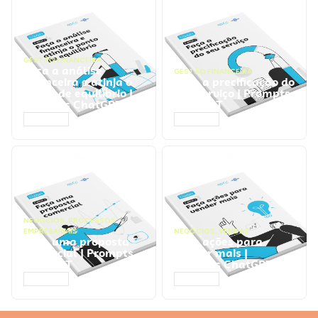
GESTÃO FINANCEIRA
Faça a análise
GESTÃO FINANCEIRA
financeira e atinja o
Faça a precificação do
ponto de equilíbrio |
seu serviço | Prompts
Prompts ChatGPT
ChatGPT
ACESSAR
ACESSAR
NEGÓCIOS
,
PROCESSOS
EMPRESARIAIS
NEGÓCIOS
,
VENDAS
Faça uma proposta
Faça ações para
comercial | Prompts
vender mais |
ChatGPT
Prompts ChatGPT
ACESSAR
ACESSAR