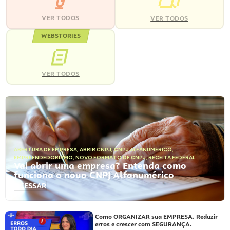
VER TODOS
VER TODOS
WEBSTORIES
VER TODOS
ABERTURA DE EMPRESA
,
ABRIR CNPJ
,
CNPJ ALFANUMÉRICO
,
EMPREENDEDORISMO
,
NOVO FORMATO DE CNPJ
,
RECEITA FEDERAL
Vai abrir uma empresa? Entenda como
funciona o novo CNPJ Alfanumérico
ACESSAR
Como ORGANIZAR sua EMPRESA. Reduzir
erros e crescer com SEGURANÇA.