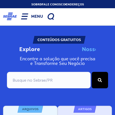
SOBRE
FALE CONOSCO
ENDEREÇOS
MENU
CONTEÚDOS GRATUITOS
Explore
N
o
s
s
o
s
I
n
Encontre a solução que você precisa
e Transforme Seu Negócio
ARQUIVOS
ARTIGOS