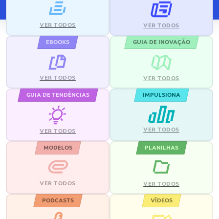
VER TODOS
VER TODOS
EBOOKS
GUIA DE INOVAÇÃO
VER TODOS
VER TODOS
GUIA DE TENDÊNCIAS
IMPULSIONA
VER TODOS
VER TODOS
MODELOS
PLANILHAS
VER TODOS
VER TODOS
PODCASTS
VÍDEOS