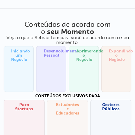
Conteúdos de acordo com
o
seu Momento
Veja o que o Sebrae tem para você de acordo com o seu
momento:
Iniciando
Desenvolvimento
Aprimorando
Expandindo
um
Pessoal
o
o
Negócio
Negócio
Negócio
CONTEÚDOS EXCLUSIVOS PARA
Para
Estudantes
Gestores
Startups
e
Públicos
Educadores