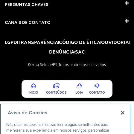
PERGUNTAS CHAVES​
CANAIS DE CONTATO
LGPD
TRANSPARÊNCIA
CÓDIGO DE ÉTICA
OUVIDORIA
DENÚNCIA
SAC
© 2024 Sebrae/PR. Todos os direitos reservados.
INICIO
CONTEÚDOS
LOJA
CONTATO
Aviso de Cookies
Nós usamos cookies e outras tecnologias semelhantes para
melhorar a sua experiência em nossos serviços, personalizar