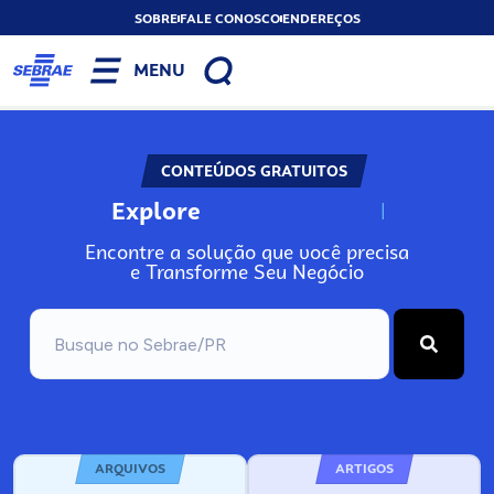
SOBRE
FALE CONOSCO
ENDEREÇOS
MENU
CONTEÚDOS GRATUITOS
Explore
N
o
s
s
o
s
A
Encontre a solução que você precisa
e Transforme Seu Negócio
ARQUIVOS
ARTIGOS