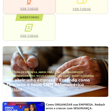
VER TODOS
VER TODOS
WEBSTORIES
VER TODOS
ABERTURA DE EMPRESA
,
ABRIR CNPJ
,
CNPJ ALFANUMÉRICO
,
EMPREENDEDORISMO
,
NOVO FORMATO DE CNPJ
,
RECEITA FEDERAL
Vai abrir uma empresa? Entenda como
funciona o novo CNPJ Alfanumérico
ACESSAR
Como ORGANIZAR sua EMPRESA. Reduzir
erros e crescer com SEGURANÇA.