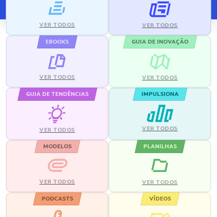
VER TODOS
VER TODOS
EBOOKS
GUIA DE INOVAÇÃO
VER TODOS
VER TODOS
GUIA DE TENDÊNCIAS
IMPULSIONA
VER TODOS
VER TODOS
MODELOS
PLANILHAS
VER TODOS
VER TODOS
PODCASTS
VÍDEOS