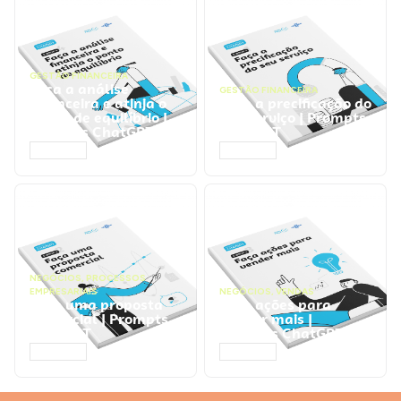
GESTÃO FINANCEIRA
Faça a análise
GESTÃO FINANCEIRA
financeira e atinja o
Faça a precificação do
ponto de equilíbrio |
seu serviço | Prompts
Prompts ChatGPT
ChatGPT
ACESSAR
ACESSAR
NEGÓCIOS
,
PROCESSOS
EMPRESARIAIS
NEGÓCIOS
,
VENDAS
Faça uma proposta
Faça ações para
comercial | Prompts
vender mais |
ChatGPT
Prompts ChatGPT
ACESSAR
ACESSAR