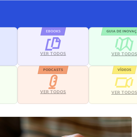
EBOOKS
GUIA DE INOVA
VER TODOS
VER TODO
PODCASTS
VÍDEOS
VER TODOS
VER TODO