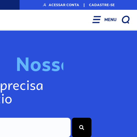
ACESSAR CONTA
|
CADASTRE-SE
MENU
N
o
s
s
o
s
I
n
f
o
g
precisa
io