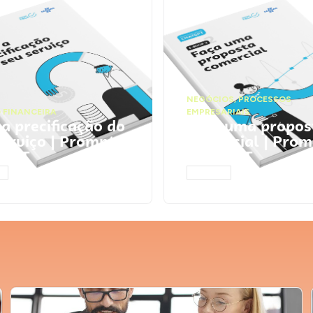
NEGÓCIOS
,
PROCESSOS
 FINANCEIRA
EMPRESARIAIS
 a precificação do
Faça uma propos
serviço | Prompts
comercial | Prom
tGPT
ChatGPT
AR
ACESSAR