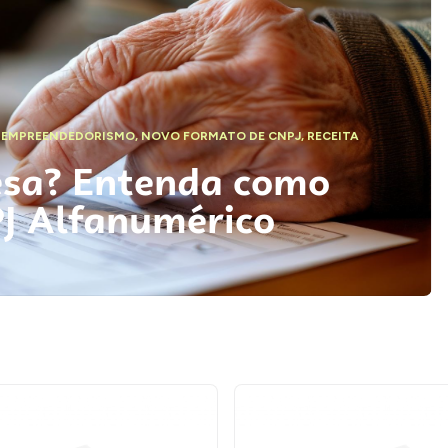
,
EMPREENDEDORISMO
,
NOVO FORMATO DE CNPJ
,
RECEITA
esa? Entenda como
PJ Alfanumérico