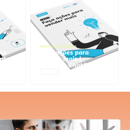
NEGÓCIOS
,
VENDAS
ta
Faça ações para
pts
vender mais |
Prompts ChatGPT
ACESSAR