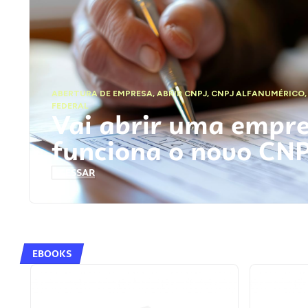
ABERTURA DE EMPRESA
,
ABRIR CNPJ
,
CNPJ ALFANUMÉRICO
FEDERAL
Vai abrir uma empr
funciona o novo CN
ACESSAR
EBOOKS