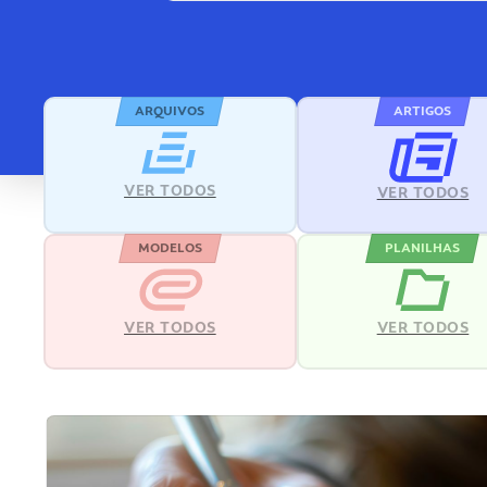
ARQUIVOS
ARTIGOS
VER TODOS
VER TODOS
MODELOS
PLANILHAS
VER TODOS
VER TODOS