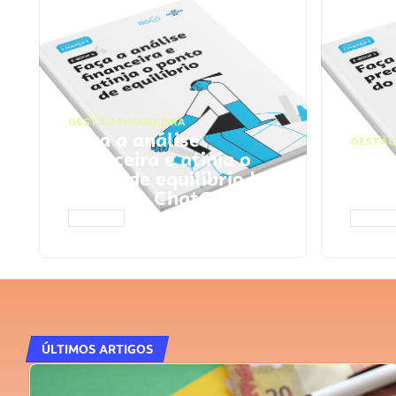
GESTÃO FINANCEIRA
Faça a análise
GESTÃO
financeira e atinja o
Faça
ponto de equilíbrio |
seu 
Prompts ChatGPT
Cha
ACESSAR
ACESS
ÚLTIMOS ARTIGOS