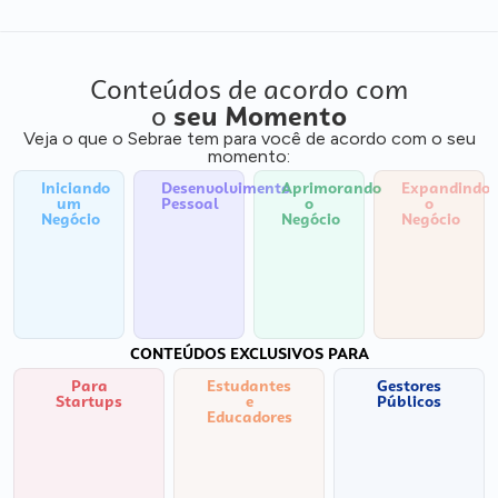
Conteúdos de acordo com
o
seu Momento
Veja o que o Sebrae tem para você de acordo com o seu
momento:
Iniciando
Desenvolvimento
Aprimorando
Expandindo
um
Pessoal
o
o
Negócio
Negócio
Negócio
CONTEÚDOS EXCLUSIVOS PARA
Para
Estudantes
Gestores
Startups
e
Públicos
Educadores