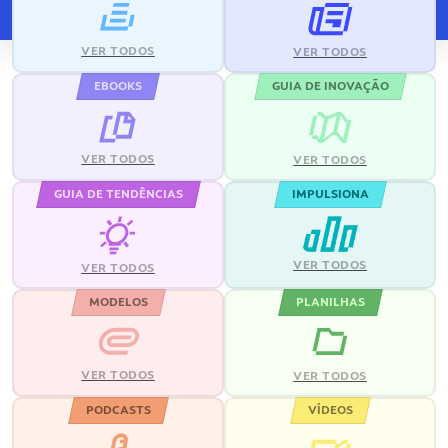
VER TODOS
VER TODOS
EBOOKS
GUIA DE INOVAÇÃO
VER TODOS
VER TODOS
GUIA DE TENDÊNCIAS
IMPULSIONA
VER TODOS
VER TODOS
MODELOS
PLANILHAS
VER TODOS
VER TODOS
PODCASTS
VÍDEOS