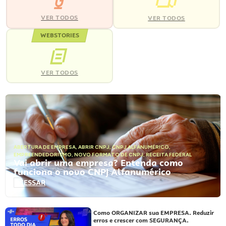
VER TODOS
VER TODOS
WEBSTORIES
VER TODOS
ABERTURA DE EMPRESA
,
ABRIR CNPJ
,
CNPJ ALFANUMÉRICO
,
EMPREENDEDORISMO
,
NOVO FORMATO DE CNPJ
,
RECEITA FEDERAL
Vai abrir uma empresa? Entenda como
funciona o novo CNPJ Alfanumérico
ACESSAR
Como ORGANIZAR sua EMPRESA. Reduzir
erros e crescer com SEGURANÇA.