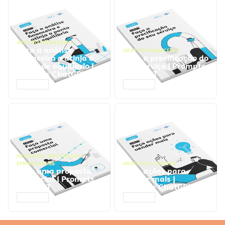
GESTÃO FINANCEIRA
Faça a análise
GESTÃO FINANCEIRA
financeira e atinja o
Faça a precificação do
ponto de equilíbrio |
seu serviço | Prompts
Prompts ChatGPT
ChatGPT
ACESSAR
ACESSAR
NEGÓCIOS
,
PROCESSOS
EMPRESARIAIS
NEGÓCIOS
,
VENDAS
Faça uma proposta
Faça ações para
comercial | Prompts
vender mais |
ChatGPT
Prompts ChatGPT
ACESSAR
ACESSAR