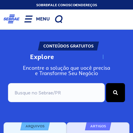
SOBRE
FALE CONOSCO
ENDEREÇOS
MENU
CONTEÚDOS GRATUITOS
Explore
N
o
s
s
o
s
A
Encontre a solução que você precisa
e Transforme Seu Negócio
ARQUIVOS
ARTIGOS