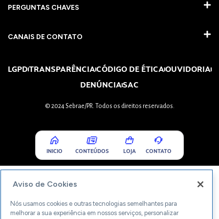
PERGUNTAS CHAVES​
CANAIS DE CONTATO
LGPD
TRANSPARÊNCIA
CÓDIGO DE ÉTICA
OUVIDORIA
DENÚNCIA
SAC
© 2024 Sebrae/PR. Todos os direitos reservados.
INICIO
CONTEÚDOS
LOJA
CONTATO
Aviso de Cookies
Nós usamos cookies e outras tecnologias semelhantes para
melhorar a sua experiência em nossos serviços, personalizar