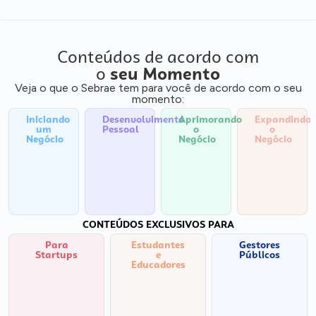
Conteúdos de acordo com
o
seu Momento
Veja o que o Sebrae tem para você de acordo com o seu
momento:
Iniciando
Desenvolvimento
Aprimorando
Expandindo
um
Pessoal
o
o
Negócio
Negócio
Negócio
CONTEÚDOS EXCLUSIVOS PARA
Para
Estudantes
Gestores
Startups
e
Públicos
Educadores