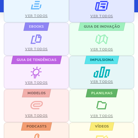
VER TODOS
VER TODOS
EBOOKS
GUIA DE INOVAÇÃO
VER TODOS
VER TODOS
GUIA DE TENDÊNCIAS
IMPULSIONA
VER TODOS
VER TODOS
MODELOS
PLANILHAS
VER TODOS
VER TODOS
PODCASTS
VÍDEOS