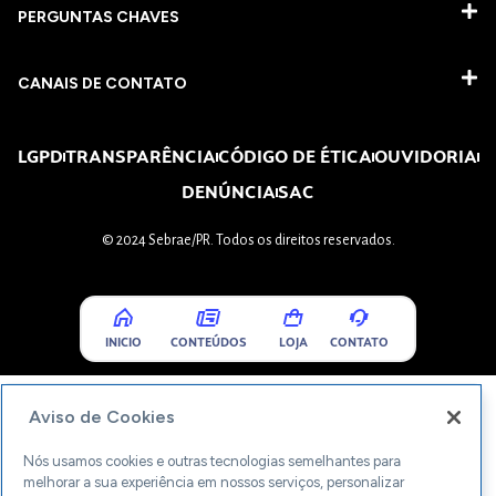
PERGUNTAS CHAVES​
CANAIS DE CONTATO
LGPD
TRANSPARÊNCIA
CÓDIGO DE ÉTICA
OUVIDORIA
DENÚNCIA
SAC
© 2024 Sebrae/PR. Todos os direitos reservados.
INICIO
CONTEÚDOS
LOJA
CONTATO
Aviso de Cookies
Nós usamos cookies e outras tecnologias semelhantes para
melhorar a sua experiência em nossos serviços, personalizar