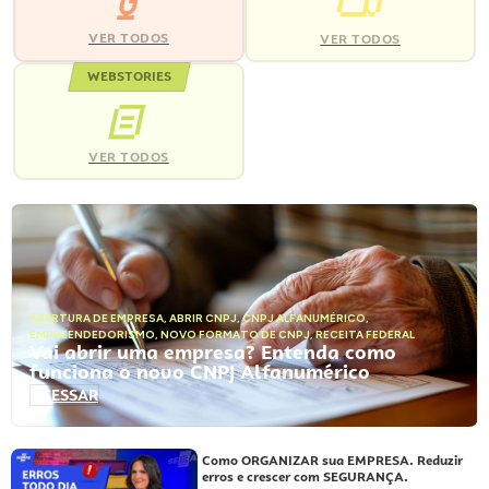
VER TODOS
VER TODOS
WEBSTORIES
VER TODOS
ABERTURA DE EMPRESA
,
ABRIR CNPJ
,
CNPJ ALFANUMÉRICO
,
EMPREENDEDORISMO
,
NOVO FORMATO DE CNPJ
,
RECEITA FEDERAL
Vai abrir uma empresa? Entenda como
funciona o novo CNPJ Alfanumérico
ACESSAR
Como ORGANIZAR sua EMPRESA. Reduzir
erros e crescer com SEGURANÇA.