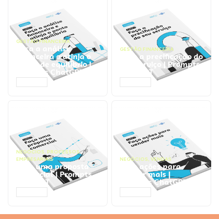
GESTÃO FINANCEIRA
Faça a análise
GESTÃO FINANCEIRA
financeira e atinja o
Faça a precificação do
ponto de equilíbrio |
seu serviço | Prompts
Prompts ChatGPT
ChatGPT
ACESSAR
ACESSAR
NEGÓCIOS
,
PROCESSOS
EMPRESARIAIS
NEGÓCIOS
,
VENDAS
Faça uma proposta
Faça ações para
comercial | Prompts
vender mais |
ChatGPT
Prompts ChatGPT
ACESSAR
ACESSAR