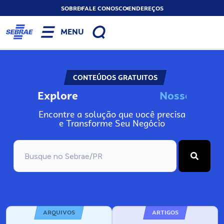
SOBRE
FALE CONOSCO
ENDEREÇOS
MENU
CONTEÚDOS GRATUITOS
Explore
N
o
s
s
o
s
I
n
f
o
Encontre a solução que você precisa
e Transforme Seu Negócio
ARQUIVOS
ARTIGOS